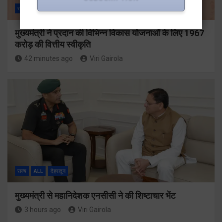
राज्य
ALL
देहरादून
मुख्यमंत्री ने प्रदान की विभिन्न विकास योजनाओं के लिए 1967
करोड़ की वित्तीय स्वीकृति
42 minutes ago
Viri Gairola
राज्य
ALL
देहरादून
मुख्यमंत्री से महानिदेशक एनसीसी ने की शिष्टाचार भेंट
3 hours ago
Viri Gairola