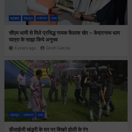
NEWS
देहरादून
मनोरंजन
राज्य
सीएम धामी से मिले प्रसिद्ध गायक कैलाश खेर – केदारनाथ धाम
यात्रा के साझा किये अनुभव
4 years ago
Girish Gairola
देहरादून
मनोरंजन
राज्य
डीआईजी खंडुरी के घर पर बिखरे होली के रंग