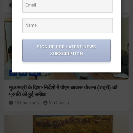
15 hours ago
Viri Gairola
SIGN UP FOR LATEST NEWS
SUBSCRIPTION
राज्य
ALL
देहरादून
मुख्यमंत्री के दिशा-निर्देशों में पीएम आवास योजना (शहरी) की
प्रगति की हुई समीक्षा
15 hours ago
Viri Gairola