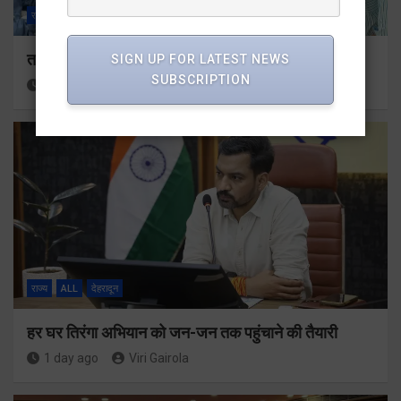
राज्य
ALL
देहरादून
तकनीकी शिक्षा विभाग प्रदेशभर में आयोजित करेगा रोजगार मेले
SIGN UP FOR LATEST NEWS
SUBSCRIPTION
24 hours ago
Viri Gairola
राज्य
ALL
देहरादून
हर घर तिरंगा अभियान को जन-जन तक पहुंचाने की तैयारी
1 day ago
Viri Gairola