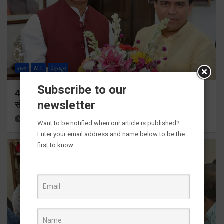
राज्य
ALL
देहरादून
Subscribe to our
459 करोड़ से एचएनबी गढ़वाल विश्वविद्यालय में अनुसंधान
newsletter
संरचना होगी सुदृढ
23 hours ago
Viri Gairola
Want to be notified when our article is published?
Enter your email address and name below to be the
first to know.