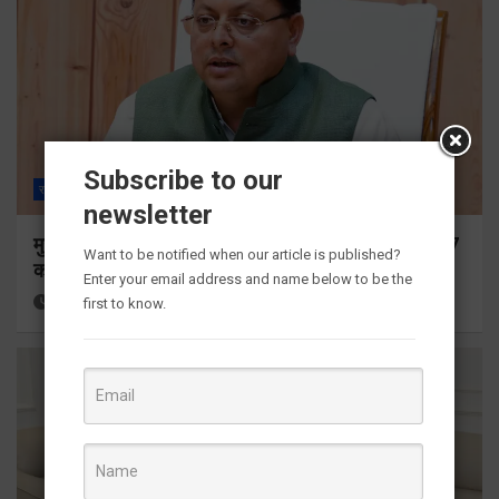
Subscribe to our
राज्य
ALL
देहरादून
newsletter
मुख्यमंत्री ने प्रदान की विभिन्न विकास योजनाओं के लिए 1967
Want to be notified when our article is published?
करोड़ की वित्तीय स्वीकृति
Enter your email address and name below to be the
11 hours ago
Viri Gairola
first to know.