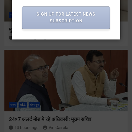
SIGN UP FOR LATEST NEWS
राज्य
ALL
देहरादून
SUBSCRIPTION
मुख्यमंत्री से महानिदेशक एनसीसी ने की शिष्टाचार भेंट
13 hours ago
Viri Gairola
राज्य
ALL
देहरादून
24×7 अलर्ट मोड में रहें अधिकारीः मुख्य सचिव
13 hours ago
Viri Gairola