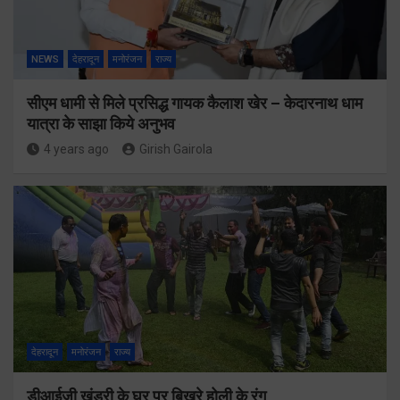
NEWS
देहरादून
मनोरंजन
राज्य
सीएम धामी से मिले प्रसिद्ध गायक कैलाश खेर – केदारनाथ धाम
यात्रा के साझा किये अनुभव
4 years ago
Girish Gairola
देहरादून
मनोरंजन
राज्य
डीआईजी खंडुरी के घर पर बिखरे होली के रंग