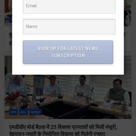
राज्य
ALL
देहरादून
बुजुर्ग-दिव्यांगों के घर जाएंगे बीएलओ, करेंगे नोटिसों का निस्तारण
15 hours ago
Viri Gairola
SIGN UP FOR LATEST NEWS
SUBSCRIPTION
राज्य
ALL
देहरादून
एमडीडीए बोर्ड बैठक में 25 विकास प्रस्तावों को मिली मंजूरी,
देहरादून-मसूरी के नियोजित विकास को मिलेगी रफ्तार