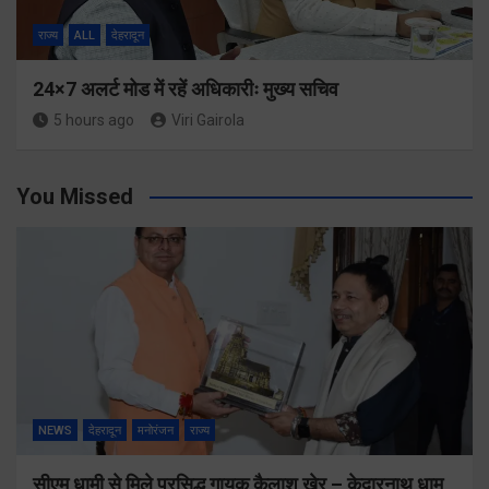
राज्य
ALL
देहरादून
24×7 अलर्ट मोड में रहें अधिकारीः मुख्य सचिव
5 hours ago
Viri Gairola
You Missed
NEWS
देहरादून
मनोरंजन
राज्य
सीएम धामी से मिले प्रसिद्ध गायक कैलाश खेर – केदारनाथ धाम