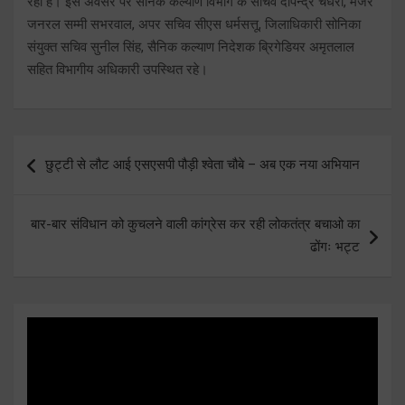
रहा है। इस अवसर पर सैनिक कल्याण विभाग के सचिव दीपेन्द्र चैधरी, मेजर
जनरल सम्मी सभरवाल, अपर सचिव सीएस धर्मसत्तू, जिलाधिकारी सोनिका
संयुक्त सचिव सुनील सिंह, सैनिक कल्याण निदेशक ब्रिगेडियर अमृतलाल
सहित विभागीय अधिकारी उपस्थित रहे।
Post
छुट्टी से लौट आई एसएसपी पौड़ी श्वेता चौबे – अब एक नया अभियान
navigation
बार-बार संविधान को कुचलने वाली कांग्रेस कर रही लोकतंत्र बचाओ का
ढोंगः भट्ट