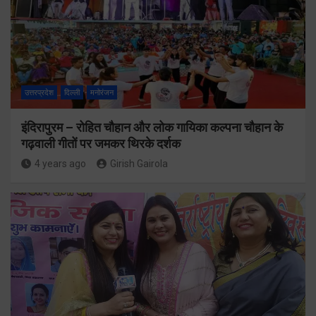
उत्तरप्रदेश
दिल्ली
मनोरंजन
इंदिरापुरम – रोहित चौहान और लोक गायिका कल्पना चौहान के
गढ़वाली गीतों पर जमकर थिरके दर्शक
4 years ago
Girish Gairola