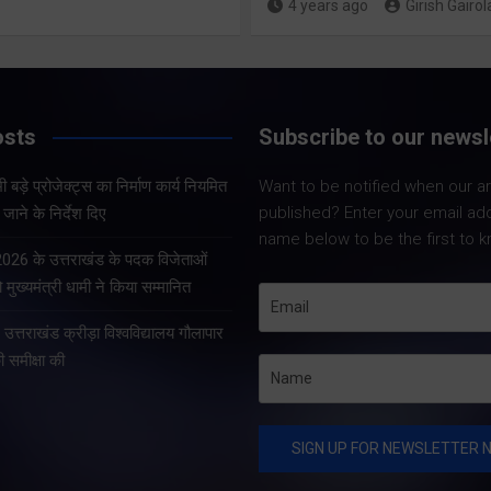
4 years ago
Girish Gairol
Share Now
Share Now
osts
Subscribe to our newsl
Share Nowदेहरादून।
Share Nowदेहरादून। भारत
सचिव आनन्द बर्द्धन ने 
 बड़े प्रोजेक्ट्स का निर्माण कार्य नियमित
Want to be notified when our art
निर्वाचन आयोग एवं मुख्य निर्वाचन
को सचिवालय में प्रदेश 
published? Enter your email ad
जाने के निर्देश दिए
अधिकारी, उत्तराखण्ड के निर्देशों
प्रोजेक्ट्स की समीक्षा 
name below to be the first to k
के अनुपालन में विशेष गहन
सचिव ने प्रदेश के भीत
 2026 के उत्तराखंड के पदक विजेताओं
पुनरीक्षण अभियान के तहत
प्रोजेक्ट्स का निर्माण क
 मुख्यमंत्री धामी ने किया सम्मानित
गढ़वाल आयुक्त एवं रोल ऑब्जर्वर
े उत्तराखंड क्रीड़ा विश्वविद्यालय गौलापार
आनंद स्वरूप ने शुक्रवार…
की समीक्षा की