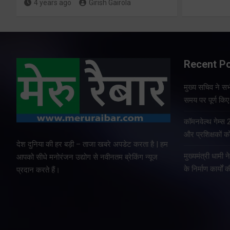
4 years ago
Girish Gairola
Recent P
मुख्य सचिव ने सभी
समय पर पूर्ण किए 
कॉमनवेल्थ गेम्स
और प्रशिक्षकों को
देश दुनिया की हर बड़ी – ताजा खबरे अपडेट करता है | हम
मुख्यमंत्री धामी न
आपको सीधे मनोरंजन उद्योग से नवीनतम ब्रेकिंग न्यूज
के निर्माण कार्यों 
प्रदान करते हैं।