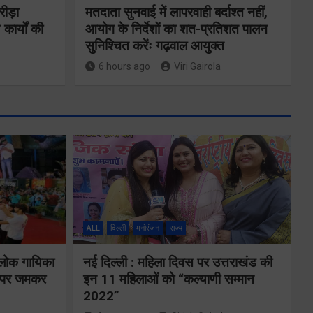
रीड़ा
मतदाता सुनवाई में लापरवाही बर्दाश्त नहीं,
 कार्यों की
आयोग के निर्देशों का शत-प्रतिशत पालन
सुनिश्चित करेंः गढ़वाल आयुक्त
6 hours ago
Viri Gairola
ने
कॉमनवेल्थ गेम्स
2026 के
का
उत्तराखंड के
ALL
दिल्ली
मनोरंजन
राज्य
पदक विजेताओं
य पर
और प्रशिक्षकों को
 लोक गायिका
नई दिल्ली : महिला दिवस पर उत्तराखंड की
े के
ों पर जमकर
इन 11 महिलाओं को “कल्याणी सम्मान
मुख्यमंत्री धामी ने
2022”
किया सम्मानित