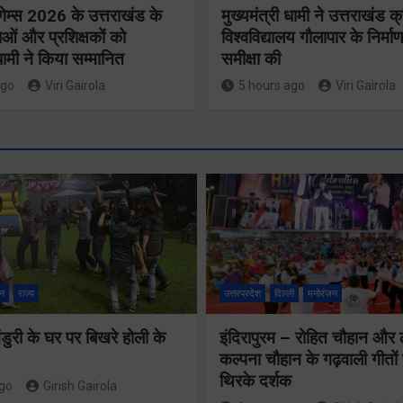
गेम्स 2026 के उत्तराखंड के
मुख्यमंत्री धामी ने उत्तराखंड क्
ओं और प्रशिक्षकों को
विश्वविद्यालय गौलापार के निर्माण
 धामी ने किया सम्मानित
समीक्षा की
ago
Viri Gairola
5 hours ago
Viri Gairola
मुख्य सचिव 
मतदाता सुनवाई में
सभी बड़े
लापरवाही बर्दाश्त
प्रोजेक्ट्स 
नहीं, आयोग के
निर्माण कार्य
न
राज्य
उत्तरप्रदेश
दिल्ली
मनोरंजन
निर्देशों का शत-
नियमित सम
प्रतिशत पालन
ुरी के घर पर बिखरे होली के
इंदिरापुरम – रोहित चौहान और
पूर्ण किए जान
कल्पना चौहान के गढ़वाली गीत
सुनिश्चित करेंः
निर्देश दिए
थिरके दर्शक
ago
Girish Gairola
गढ़वाल आयुक्त