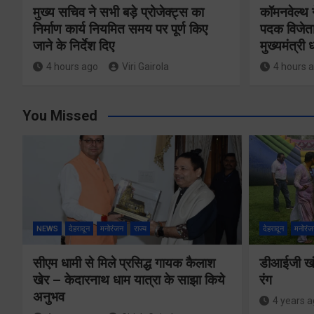
मुख्य सचिव ने सभी बड़े प्रोजेक्ट्स का
कॉमनवेल्थ 
निर्माण कार्य नियमित समय पर पूर्ण किए
पदक विजेता
जाने के निर्देश दिए
मुख्यमंत्री
4 hours ago
Viri Gairola
4 hours 
You Missed
NEWS
देहरादून
मनोरंजन
राज्य
देहरादून
मनोरंज
सीएम धामी से मिले प्रसिद्ध गायक कैलाश
डीआईजी खंड
खेर – केदारनाथ धाम यात्रा के साझा किये
रंग
अनुभव
4 years 