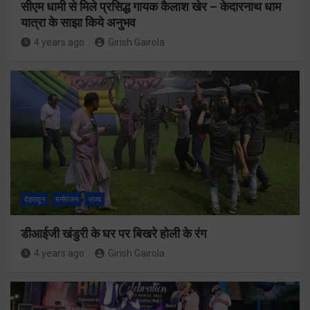
सीएम धामी से मिले प्रसिद्ध गायक कैलाश खेर – केदारनाथ धाम
यात्रा के साझा किये अनुभव
4 years ago
Girish Gairola
देहरादून
मनोरंजन
राज्य
डीआईजी खंडुरी के घर पर बिखरे होली के रंग
4 years ago
Girish Gairola