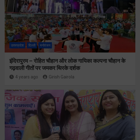
उत्तरप्रदेश
दिल्ली
मनोरंजन
इंदिरापुरम – रोहित चौहान और लोक गायिका कल्पना चौहान के
गढ़वाली गीतों पर जमकर थिरके दर्शक
4 years ago
Girish Gairola