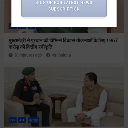
SIGN UP FOR LATEST NEWS
SUBSCRIPTION
राज्य
ALL
देहरादून
मुख्यमंत्री ने प्रदान की विभिन्न विकास योजनाओं के लिए 1967
करोड़ की वित्तीय स्वीकृति
30 minutes ago
Viri Gairola
राज्य
ALL
देहरादून