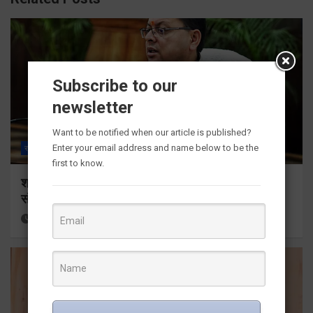
Subscribe to our
newsletter
Want to be notified when our article is published?
Enter your email address and name below to be the
राज्य
ALL
देहरादून
first to know.
श्रद्धा, सुरक्षा और सुगमता के उत्कृष्ट समन्वय से सफलतापूर्वक
संचालित हो रही कांवड़ यात्रा
26 minutes ago
Viri Gairola