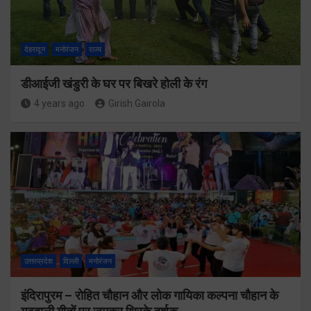
देहरादून
मनोरंजन
राज्य
डीआईजी खंडुरी के घर पर बिखरे होली के रंग
4 years ago
Girish Gairola
उत्तरप्रदेश
दिल्ली
मनोरंजन
इंदिरापुरम – रोहित चौहान और लोक गायिका कल्पना चौहान के