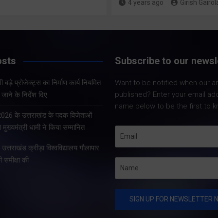
4 years ago
Girish Gairol
Share Now
Share Now
osts
Subscribe to our newsl
Share Nowदेहरादून।
Share Nowदेहरादून। भारत
सचिव आनन्द बर्द्धन ने 
 बड़े प्रोजेक्ट्स का निर्माण कार्य नियमित
Want to be notified when our art
निर्वाचन आयोग एवं मुख्य निर्वाचन
को सचिवालय में प्रदेश 
published? Enter your email ad
जाने के निर्देश दिए
अधिकारी, उत्तराखण्ड के निर्देशों
प्रोजेक्ट्स की समीक्षा 
name below to be the first to k
के अनुपालन में विशेष गहन
सचिव ने प्रदेश के भीत
 2026 के उत्तराखंड के पदक विजेताओं
पुनरीक्षण अभियान के तहत
प्रोजेक्ट्स का निर्माण क
 मुख्यमंत्री धामी ने किया सम्मानित
गढ़वाल आयुक्त एवं रोल ऑब्जर्वर
े उत्तराखंड क्रीड़ा विश्वविद्यालय गौलापार
आनंद स्वरूप ने शुक्रवार…
की समीक्षा की