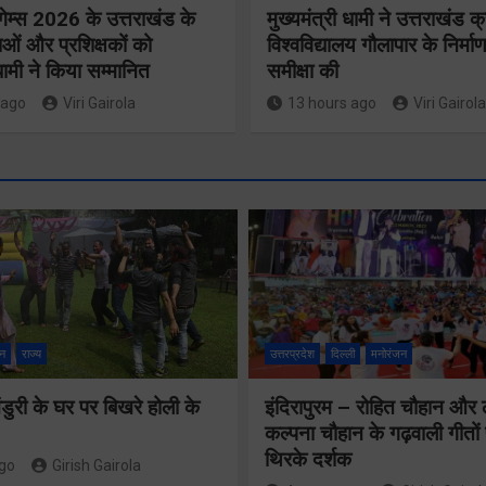
गेम्स 2026 के उत्तराखंड के
मुख्यमंत्री धामी ने उत्तराखंड क्
ओं और प्रशिक्षकों को
विश्वविद्यालय गौलापार के निर्माण
 धामी ने किया सम्मानित
समीक्षा की
 ago
Viri Gairola
13 hours ago
Viri Gairola
मुख्य सचिव 
मतदाता सुनवाई में
सभी बड़े
लापरवाही बर्दाश्त
प्रोजेक्ट्स 
नहीं, आयोग के
निर्माण कार्य
न
राज्य
उत्तरप्रदेश
दिल्ली
मनोरंजन
निर्देशों का शत-
नियमित सम
प्रतिशत पालन
ुरी के घर पर बिखरे होली के
इंदिरापुरम – रोहित चौहान और
पूर्ण किए जान
कल्पना चौहान के गढ़वाली गीत
सुनिश्चित करेंः
निर्देश दिए
थिरके दर्शक
ago
Girish Gairola
गढ़वाल आयुक्त