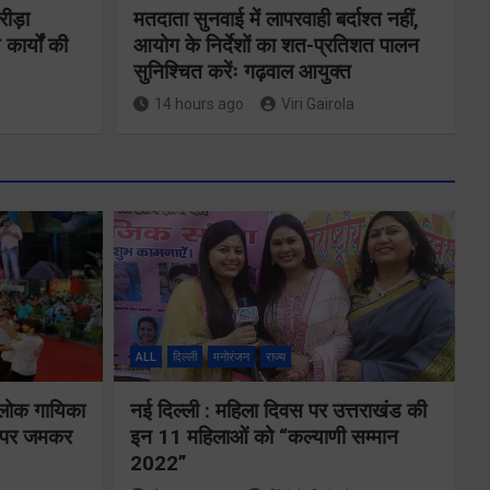
रीड़ा
मतदाता सुनवाई में लापरवाही बर्दाश्त नहीं,
 कार्यों की
आयोग के निर्देशों का शत-प्रतिशत पालन
सुनिश्चित करेंः गढ़वाल आयुक्त
14 hours ago
Viri Gairola
ने
कॉमनवेल्थ गेम्स
2026 के
का
उत्तराखंड के
ALL
दिल्ली
मनोरंजन
राज्य
पदक विजेताओं
य पर
और प्रशिक्षकों को
 लोक गायिका
नई दिल्ली : महिला दिवस पर उत्तराखंड की
े के
ों पर जमकर
इन 11 महिलाओं को “कल्याणी सम्मान
मुख्यमंत्री धामी ने
2022”
किया सम्मानित