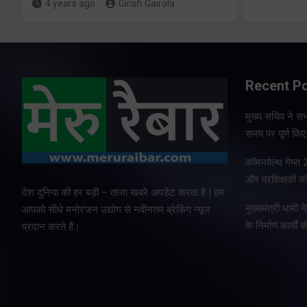
4 years ago
Girish Gairola
Recent P
मुख्य सचिव ने सभी
समय पर पूर्ण किए 
कॉमनवेल्थ गेम्स
और प्रशिक्षकों को
देश दुनिया की हर बड़ी – ताजा खबरे अपडेट करता है | हम
मुख्यमंत्री धामी न
आपको सीधे मनोरंजन उद्योग से नवीनतम ब्रेकिंग न्यूज
के निर्माण कार्यों 
प्रदान करते हैं।