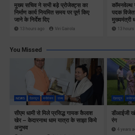
मुख्य सचिव ने सभी बड़े प्रोजेक्ट्स का
कॉमनवेल्थ 
निर्माण कार्य नियमित समय पर पूर्ण किए
पदक विजेता
जाने के निर्देश दिए
मुख्यमंत्री
13 hours ago
Viri Gairola
13 hours
You Missed
NEWS
देहरादून
मनोरंजन
राज्य
देहरादून
मनोरंज
सीएम धामी से मिले प्रसिद्ध गायक कैलाश
डीआईजी खंड
खेर – केदारनाथ धाम यात्रा के साझा किये
रंग
अनुभव
4 years 