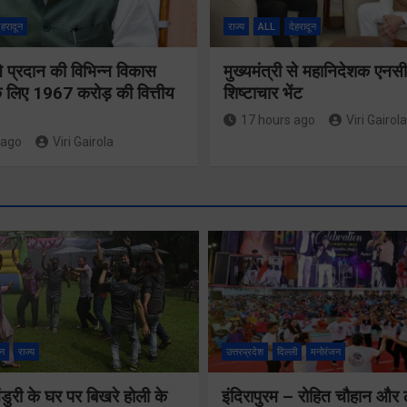
ेहरादून
राज्य
ALL
देहरादून
 ने प्रदान की विभिन्न विकास
मुख्यमंत्री से महानिदेशक एनस
 लिए 1967 करोड़ की वित्तीय
शिष्टाचार भेंट
17 hours ago
Viri Gairola
 ago
Viri Gairola
श्रद्धा, सुरक
सुगमता के
न
राज्य
उत्तरप्रदेश
दिल्ली
मनोरंजन
उत्कृष्ट समन
ुरी के घर पर बिखरे होली के
इंदिरापुरम – रोहित चौहान और