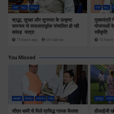
राज्य
ALL
देहरादून
राज्य
ALL
द
श्रद्धा, सुरक्षा और सुगमता के उत्कृष्ट
मुख्यमंत्री
समन्वय से सफलतापूर्वक संचालित हो रही
योजनाओं के
कांवड़ यात्रा
स्वीकृति
15 hours ago
Viri Gairola
15 hours
You Missed
NEWS
देहरादून
मनोरंजन
राज्य
देहरादून
मनोरंज
सीएम धामी से मिले प्रसिद्ध गायक कैलाश
डीआईजी खंड