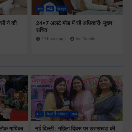
राज्य
ALL
देहरादून
ीसी ने की
24×7 अलर्ट मोड में रहें अधिकारीः मुख्य
सचिव
17 hours ago
Viri Gairola
मुख्यमंत्री ने
्षा और
प्रदान की विभिन्न
विकास योजनाओं
ALL
दिल्ली
मनोरंजन
राज्य
्वय
के लिए 1967
 लोक गायिका
नई दिल्ली : महिला दिवस पर उत्तराखंड की