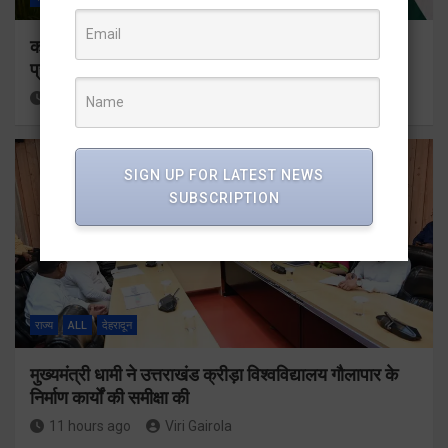
कॉमनवेल्थ गेम्स 2026 के उत्तराखंड के पदक विजेताओं और
प्रशिक्षकों को मुख्यमंत्री धामी ने किया सम्मानित
11 hours ago
Viri Gairola
SIGN UP FOR LATEST NEWS
SUBSCRIPTION
राज्य
ALL
देहरादून
मुख्यमंत्री धामी ने उत्तराखंड क्रीड़ा विश्वविद्यालय गौलापार के
निर्माण कार्यों की समीक्षा की
11 hours ago
Viri Gairola