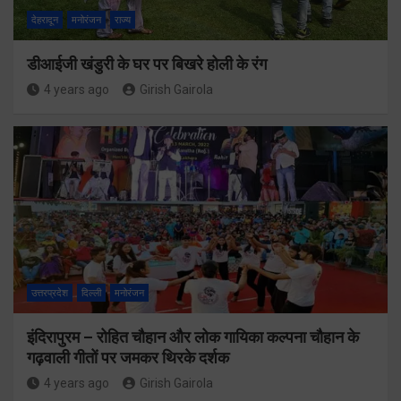
देहरादून
मनोरंजन
राज्य
डीआईजी खंडुरी के घर पर बिखरे होली के रंग
4 years ago
Girish Gairola
उत्तरप्रदेश
दिल्ली
मनोरंजन
इंदिरापुरम – रोहित चौहान और लोक गायिका कल्पना चौहान के
गढ़वाली गीतों पर जमकर थिरके दर्शक
4 years ago
Girish Gairola