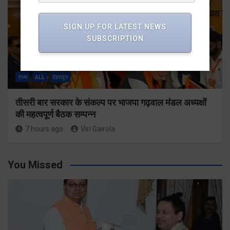
SIGN UP FOR LATEST NEWS
SUBSCRIPTION
राज्य
ALL
देहरादून
तीसरी बार सरकार के संकल्प पर भाजपा गढ़वाल मंडल अध्यक्षों
की महत्वपूर्ण बैठक सम्पन्न
7 hours ago
Viri Gairola
You Missed