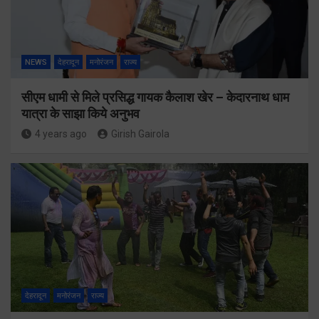
NEWS
देहरादून
मनोरंजन
राज्य
सीएम धामी से मिले प्रसिद्ध गायक कैलाश खेर – केदारनाथ धाम
यात्रा के साझा किये अनुभव
4 years ago
Girish Gairola
देहरादून
मनोरंजन
राज्य