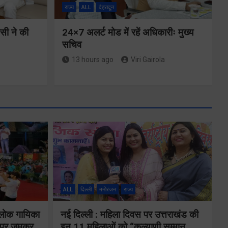
राज्य
ALL
देहरादून
ीसी ने की
24×7 अलर्ट मोड में रहें अधिकारीः मुख्य
सचिव
13 hours ago
Viri Gairola
मुख्यमंत्री ने
्षा और
प्रदान की विभिन्न
विकास योजनाओं
ALL
दिल्ली
मनोरंजन
राज्य
्वय
के लिए 1967
 लोक गायिका
नई दिल्ली : महिला दिवस पर उत्तराखंड की
र्वक
ों पर जमकर
इन 11 महिलाओं को “कल्याणी सम्मान