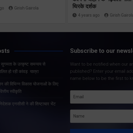
संचालित हो 
थिरके दर्शक
में रहें अधिकारीः
ago
Girish Gairola
कांवड़ यात्र
4 years ago
Girish Gairol
मुख्य सचिव
Share Now
Share Now
osts
Subscribe to our newsl
और सुगमता के उत्कृष्ट समन्वय से
Want to be notified when our art
Share Nowदेहरादून
Share Nowदेहरादून। मुख्य
published? Enter your email ad
लित हो रही कांवड़ यात्रा
मुख्यमंत्री पुष्कर सिंह 
सचिव आनंद बर्द्धन ने गुरुवार को
name below to be the first to k
कुशल नेतृत्व एवं राज्
राज्य आपातकालीन परिचालन
्रदान की विभिन्न विकास योजनाओं के लिए
प्रभावी व्यवस्थाओं के 
केंद्र पहुंचकर प्रदेश में लगातार
त्तीय स्वीकृति
उत्तराखंड में कांवड़ यात्
हो रही वर्षा तथा बारिश के कारण
तरह व्यवस्थित, सुरक्षि
हानिदेशक एनसीसी ने की शिष्टाचार भेंट
उत्पन्न स्थिति की विस्तृत समीक्षा
सुचारु रूप से संचालित
की।…