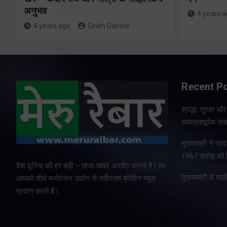
अनुभव
4 years 
4 years ago
Girish Gairola
Recent P
श्रद्धा, सुरक्षा 
सफलतापूर्वक संचा
मुख्यमंत्री ने प
1967 करोड़ की वि
देश दुनिया की हर बड़ी – ताजा खबरे अपडेट करता है | हम
मुख्यमंत्री से म
आपको सीधे मनोरंजन उद्योग से नवीनतम ब्रेकिंग न्यूज
प्रदान करते हैं।