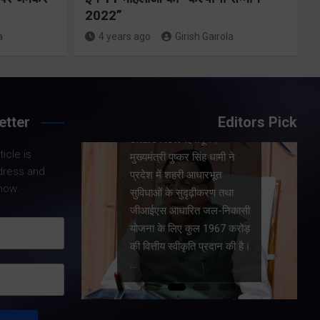
करोड़ की वित्तीय
रही
2022”
स्वीकृति
ा
a
4 years ago
Girish Gairola
Share Now
etter
Editors Pick
Share Nowदेहरादून।
icle is
।
मुख्यमंत्री पुष्कर सिंह धामी ने
dress and
धामी के
प्रदेश में शहरी आधारभूत
now.
य सरकार की
सुविधाओं के सुदृढ़ीकरण तथा
कारण
जीआईएस आधारित जल-निकासी
रा पूरी
योजना के लिए कुल 1967 करोड़
त और
की वित्तीय स्वीकृति प्रदान की है।
…
…