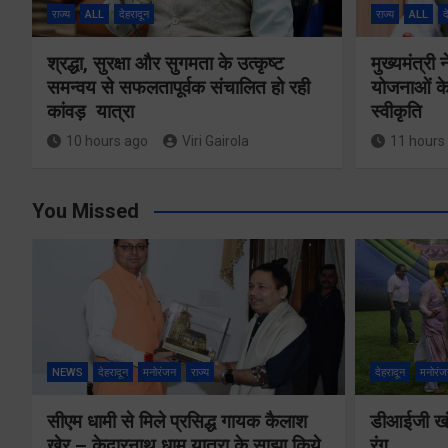
राज्य
ALL
देहरादून
राज्य
ALL
द
श्रद्धा, सुरक्षा और सुगमता के उत्कृष्ट
मुख्यमंत्री
समन्वय से सफलतापूर्वक संचालित हो रही
योजनाओं के
कांवड़ यात्रा
स्वीकृति
10 hours ago
Viri Gairola
11 hours
You Missed
NEWS
देहरादून
मनोरंजन
राज्य
देहरादून
मनोरंज
सीएम धामी से मिले प्रसिद्ध गायक कैलाश
डीआईजी खंड
खेर – केदारनाथ धाम यात्रा के साझा किये
रंग