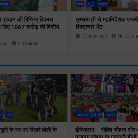
ेहरादून
राज्य
ALL
देहरादून
 ने प्रदान की विभिन्न विकास
मुख्यमंत्री से महानिदेशक एनस
 लिए 1967 करोड़ की वित्तीय
शिष्टाचार भेंट
13 hours ago
Viri Gairola
 ago
Viri Gairola
श्रद्धा, सुरक
सुगमता के
न
राज्य
उत्तरप्रदेश
दिल्ली
मनोरंजन
उत्कृष्ट समन
ुरी के घर पर बिखरे होली के
इंदिरापुरम – रोहित चौहान और
से सफलतापू
24×7 अलर्ट मोड
कल्पना चौहान के गढ़वाली गीत