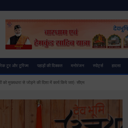
and News | Uttarkashi Ne
्रेक टूर और टूरिज्म
पहाड़ों की दिक्कत
मनोरंजन
स्पोर्ट्स
हादसा
ो मुख्यधारा से जोड़ने की दिशा में कार्य किये जाएंः सीएम