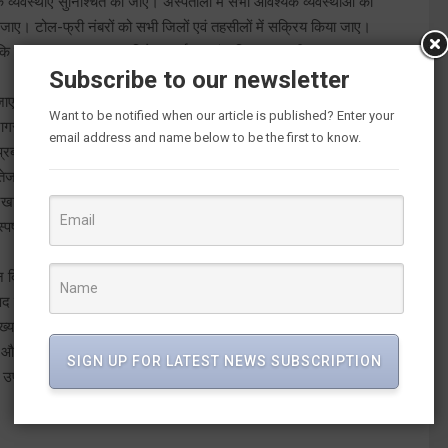
क व्यवस्थाएं सुनिश्चित की जाए। अस्पतालों में सभी आवश्यक व्यवस्थाओं का
ा जाए। टोल-फ्री नंबरों को सभी जिलों एवं तहसीलों में सक्रिय किया जाए।
ा कि चारधाम यात्रा रूट पर विशेष सतर्कता एवं सक्रियता बरती जाए। यातायात,
Subscribe to our newsletter
 जाए।
Want to be notified when our article is published? Enter your
ापक जागरूकता अभियान चलाया जाए। व्यापक स्तर पर योग शिविरों का आयोजन किया
email address and name below to be the first to know.
रबंधन के लिए यातायात व्यवस्था के साथ ही आवश्यकतानुसार अस्थायी पार्किंग
तेज गति से संचालित किया जाए। अवैध रूप से बनाये गये आधार कार्ड, आयुष्मान
री रखा जाए। सड़कों के किनारे अवैध अतिक्रमण को हटाने के लिए विशेष अभियान
पष्ट रूप से प्रदर्शित किये जाए और भ्रष्टाचार मुक्त उत्तराखण्ड के लिए लोगों
 दिया जाएः मुख्यमंत्री ने कहा कि स्वदेशी उत्पादों को बढ़ावा दिया जाए और
त्पाद पर विशेष ध्यान दिया जाए। सरकारी कार्यक्रमों में स्थानीय उत्पादों
मुख्यमंत्री घोषणाओं की नियमित समीक्षा की जाए। सभी जिलाधिकारी अपने
में और प्रयास किये जाएं। मुख्यमंत्री ने कहा कि वनाग्नि प्रबंधन के लिए भी हर
SIGN UP FOR LATEST NEWS SUBSCRIPTION
 उपाध्यक्ष एमडीडीए बंशीधर तिवारी, वर्चुअल माध्यम से कुमांऊँ कमिश्नर दीपक