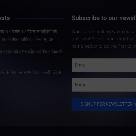
osts
Subscribe to our newsl
Share Nowहल्द्वानी। रामलीला
मैदान में शनिवार को आयोजित
Share Nowदेहरादून
 लाख 87 हजार 17 पेंशन लाभार्थियों को
Want to be notified when our art
कांग्रेस की विजय शंखनाद रैली में
मुख्यमंत्री पुष्कर सिंह ध
published? Enter your email ad
ख की पेंशन राशि का किया भुगतान
पार्टी के राष्ट्रीय अध्यक्ष
शनिवार को मुख्यमंत्री क
name below to be the first to k
मल्लिकार्जुन खरगे ने भाजपा और
कार्यालय में समाज कल्
स्टॉफ को प्रोत्साहित करें जिलाधिकारीः
केंद्र व राज्य सरकार पर जमकर
के अन्तर्गत 9लाख 87
हमला…
विभिन्न पेंशन लाभार्थिय
र शहर के लिए जनसहभागिता जरूरीः डीएम
146 करोड़ 32…
raBrain