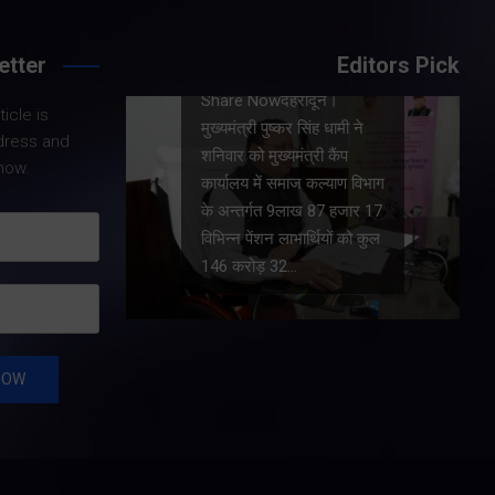
etter
Editors Pick
Share Nowदेहरादून। मुख्य
निर्वाचन अधिकारी डॉ.
।
icle is
बी.वी.आर.सी. पुरुषोत्तम ने शनिवार
ामी ने
dress and
को कुमांऊ-गढ़वाल के मंडल
ैंप
now.
आयुक्तों सहित सभी जनपदों के
याण विभाग
जिलाधिकारियों के साथ वीडियो
 हजार 17
कांन्फ्रेंस कर विशेष गहन
ों को कुल
पुनरीक्षण अभियान की…