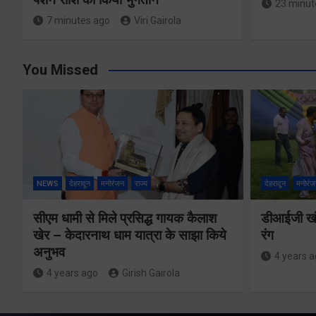
23 minut
7 minutes ago
Viri Gairola
You Missed
NEWS
देहरादून
मनोरंजन
राज्य
देहरादून
मनोरंज
सीएम धामी से मिले प्रसिद्ध गायक कैलाश
डीआईजी खंड
खेर – केदारनाथ धाम यात्रा के साझा किये
रंग
अनुभव
4 years 
4 years ago
Girish Gairola