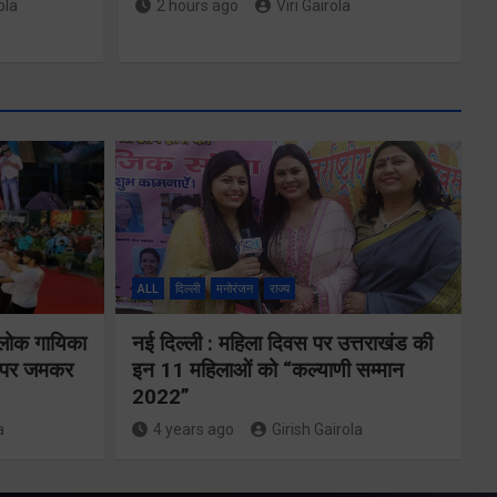
ola
2 hours ago
Viri Gairola
े 9
ार
बीएलओ और
ो
फील्ड स्टॉफ को
ALL
दिल्ली
मनोरंजन
राज्य
 32
प्रोत्साहित करें
शन
 लोक गायिका
नई दिल्ली : महिला दिवस पर उत्तराखंड की
जिलाधिकारीः
ों पर जमकर
इन 11 महिलाओं को “कल्याणी सम्मान
या
सीईओ
2022”
a
4 years ago
Girish Gairola
Share Now