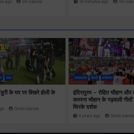
es ago
Viri Gairola
26 minutes ago
Viri Gair
मुख्यमंत्री न
लाख 87 हज
17 पेंशन
भारतीय जनता
लाभार्थियों क
पार्टी बनीं
न
राज्य
उत्तरप्रदेश
दिल्ली
मनोरंजन
146 करोड़
भ्रष्टाचारियों की
लाख की पें
ुरी के घर पर बिखरे होली के
इंदिरापुरम – रोहित चौहान और
वॉशिंग मशीनः
कल्पना चौहान के गढ़वाली गीत
राशि का कि
खरगे
थिरके दर्शक
ago
Girish Gairola
भुगतान
4 years ago
Girish Gairol
Share Now
Share Now