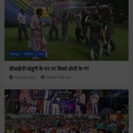
देहरादून
मनोरंजन
राज्य
डीआईजी खंडुरी के घर पर बिखरे होली के रंग
4 years ago
Girish Gairola