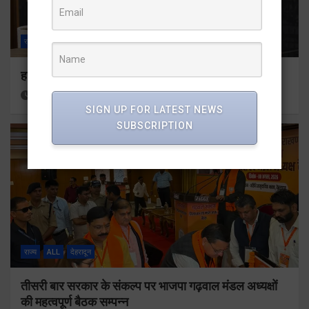
राज्य
ALL
देहरादून
हर घर तिरंगा अभियान को जन-जन तक पहुंचाने की तैयारी
12 hours ago
Viri Gairola
SIGN UP FOR LATEST NEWS
SUBSCRIPTION
राज्य
ALL
देहरादून
तीसरी बार सरकार के संकल्प पर भाजपा गढ़वाल मंडल अध्यक्षों
की महत्वपूर्ण बैठक सम्पन्न