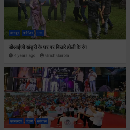
देहरादून
मनोरंजन
राज्य
डीआईजी खंडुरी के घर पर बिखरे होली के रंग
4 years ago
Girish Gairola
उत्तरप्रदेश
दिल्ली
मनोरंजन