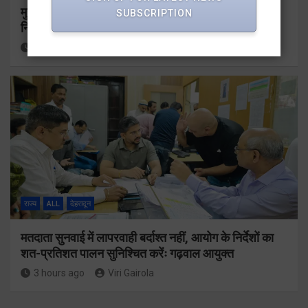
मुख्यमंत्री धामी ने उत्तराखंड क्रीड़ा विश्वविद्यालय गौलापार के
SUBSCRIPTION
निर्माण कार्यों की समीक्षा की
2 hours ago
Viri Gairola
राज्य
ALL
देहरादून
मतदाता सुनवाई में लापरवाही बर्दाश्त नहीं, आयोग के निर्देशों का
शत-प्रतिशत पालन सुनिश्चित करेंः गढ़वाल आयुक्त
3 hours ago
Viri Gairola