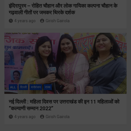
इंदिरापुरम – रोहित चौहान और लोक गायिका कल्पना चौहान के
गढ़वाली गीतों पर जमकर थिरके दर्शक
4 years ago
Girish Gairola
ALL
दिल्ली
मनोरंजन
राज्य
नई दिल्ली : महिला दिवस पर उत्तराखंड की इन 11 महिलाओं को
“कल्याणी सम्मान 2022”
4 years ago
Girish Gairola