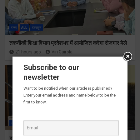
राज्य
ALL
देहरादून
तकनीकी शिक्षा विभाग प्रदेशभर में आयोजित करेगा रोजगार मेले
21 hours ago
Viri Gairola
Subscribe to our
newsletter
Want to be notified when our article is published?
Enter your email address and name below to be the
first to know.
राज्य
ALL
देहरादून
हर घर तिरंगा अभियान को जन-जन तक पहुंचाने की तैयारी