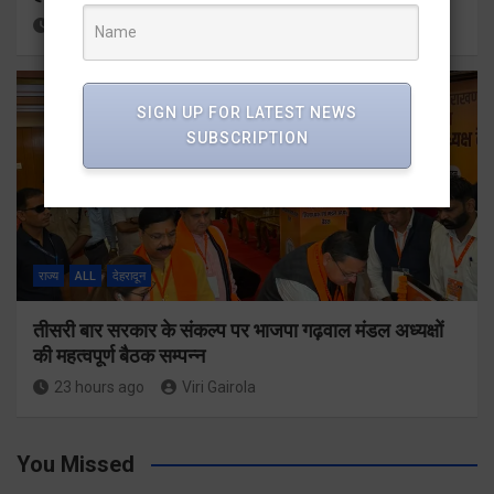
22 hours ago
Viri Gairola
SIGN UP FOR LATEST NEWS
SUBSCRIPTION
राज्य
ALL
देहरादून
तीसरी बार सरकार के संकल्प पर भाजपा गढ़वाल मंडल अध्यक्षों
की महत्वपूर्ण बैठक सम्पन्न
23 hours ago
Viri Gairola
You Missed