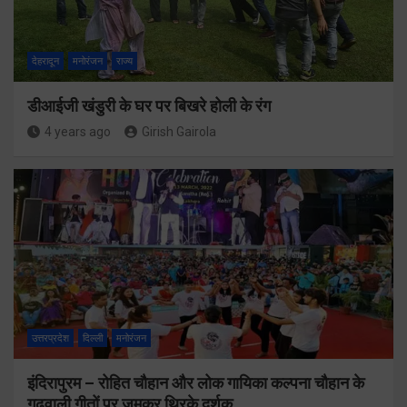
देहरादून
मनोरंजन
राज्य
डीआईजी खंडुरी के घर पर बिखरे होली के रंग
4 years ago
Girish Gairola
उत्तरप्रदेश
दिल्ली
मनोरंजन
इंदिरापुरम – रोहित चौहान और लोक गायिका कल्पना चौहान के
गढ़वाली गीतों पर जमकर थिरके दर्शक