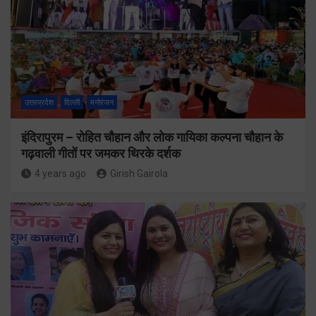
उत्तरप्रदेश
दिल्ली
मनोरंजन
इंदिरापुरम – रोहित चौहान और लोक गायिका कल्पना चौहान के
गढ़वाली गीतों पर जमकर थिरके दर्शक
4 years ago
Girish Gairola