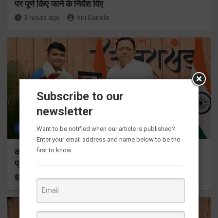
पर पूर्ण किए जाने के निर्देश दिए
3 hours ago
Viri Gairola
Subscribe to our
newsletter
Want to be notified when our article is published?
राज्य
ALL
देहरादून
Enter your email address and name below to be the
first to know.
कॉमनवेल्थ गेम्स 2026 के उत्तराखंड के पदक विजेताओं और
प्रशिक्षकों को मुख्यमंत्री धामी ने किया सम्मानित
3 hours ago
Viri Gairola