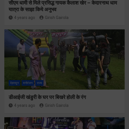
सीएम धामी से मिले प्रसिद्ध गायक कैलाश खेर – केदारनाथ धाम
यात्रा के साझा किये अनुभव
4 years ago
Girish Gairola
देहरादून
मनोरंजन
राज्य
डीआईजी खंडुरी के घर पर बिखरे होली के रंग
4 years ago
Girish Gairola