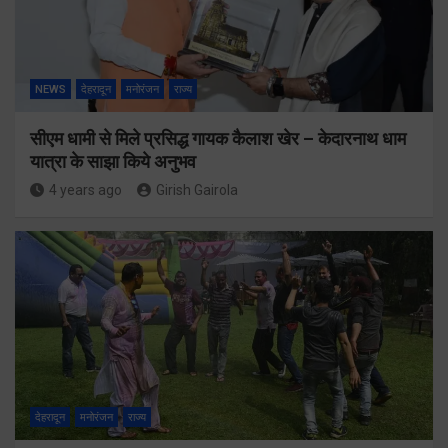
NEWS
देहरादून
मनोरंजन
राज्य
सीएम धामी से मिले प्रसिद्ध गायक कैलाश खेर – केदारनाथ धाम
यात्रा के साझा किये अनुभव
4 years ago
Girish Gairola
देहरादून
मनोरंजन
राज्य