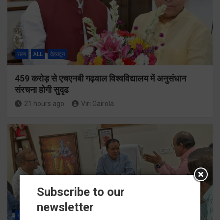
राज्य
ALL
देहरादून
459 करोड़ से एचएनबी गढ़वाल विश्वविद्यालय में अनुसंधान
संरचना होगी सुदृढ
21 hours ago
Viri Gairola
Subscribe to our
newsletter
राज्य
ALL
देहरादून