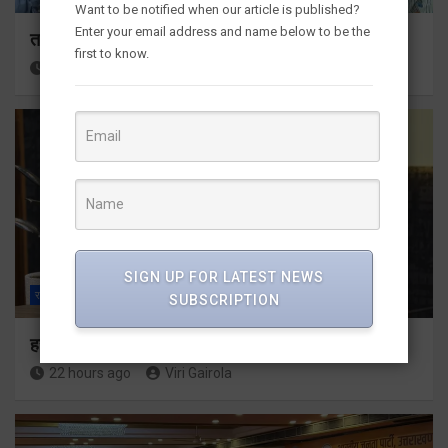
Want to be notified when our article is published?
Enter your email address and name below to be the
तकनीकी शिक्षा विभाग प्रदेशभर में आयोजित करेगा रोजगार मेले
first to know.
21 hours ago
Viri Gairola
SIGN UP FOR LATEST NEWS
राज्य
ALL
देहरादून
SUBSCRIPTION
हर घर तिरंगा अभियान को जन-जन तक पहुंचाने की तैयारी
22 hours ago
Viri Gairola