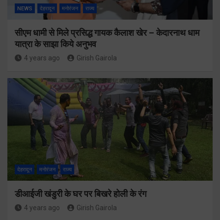
NEWS
देहरादून
मनोरंजन
राज्य
सीएम धामी से मिले प्रसिद्ध गायक कैलाश खेर – केदारनाथ धाम
यात्रा के साझा किये अनुभव
4 years ago
Girish Gairola
देहरादून
मनोरंजन
राज्य
डीआईजी खंडुरी के घर पर बिखरे होली के रंग
4 years ago
Girish Gairola