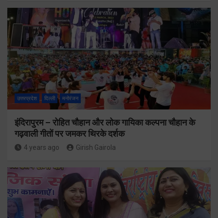
उत्तरप्रदेश
दिल्ली
मनोरंजन
इंदिरापुरम – रोहित चौहान और लोक गायिका कल्पना चौहान के
गढ़वाली गीतों पर जमकर थिरके दर्शक
4 years ago
Girish Gairola