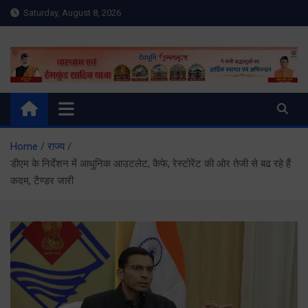
Skip
Saturday, August 8, 2026
to
content
Meru Raibar | Uttarakhand
meruraibar.com
News | Uttarkashi News
Home
राज्य
डीएम के निर्देशन में आधुनिक आउटलेट, कैफे, रेस्टोरेंट की ओर तेजी से बढ रहे हैं
कदम, टैण्डर जारी