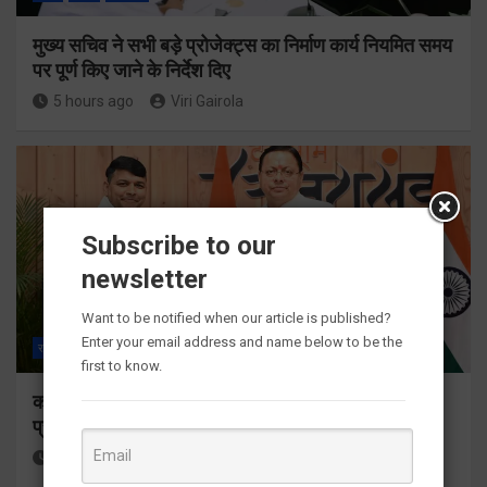
मुख्य सचिव ने सभी बड़े प्रोजेक्ट्स का निर्माण कार्य नियमित समय
पर पूर्ण किए जाने के निर्देश दिए
5 hours ago
Viri Gairola
Subscribe to our
newsletter
Want to be notified when our article is published?
Enter your email address and name below to be the
राज्य
ALL
देहरादून
first to know.
कॉमनवेल्थ गेम्स 2026 के उत्तराखंड के पदक विजेताओं और
प्रशिक्षकों को मुख्यमंत्री धामी ने किया सम्मानित
5 hours ago
Viri Gairola