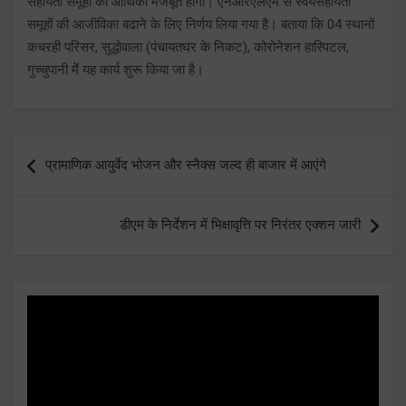
सहायता समूहों की आर्थिकी मजबूत होगी। एनआरएलएम से स्वयंसहायता
समूहों की आजीविका बढाने के लिए निर्णय लिया गया है। बताया कि 04 स्थानों
कचरही परिसर, सुद्धोवाला (पंचायतघर के निकट), कोरोनेशन हास्पिटल,
गुच्चुपानी मेें यह कार्य शुरू किया जा है।
Post
प्रामाणिक आयुर्वेद भोजन और स्नैक्स जल्द ही बाजार में आएंगे
navigation
डीएम के निर्देशन में भिक्षावृत्ति पर निरंतर एक्शन जारी