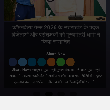
य
कॉमनवेल्थ गेम्स 2026 के उत्तराखंड के पदक
विजेताओं और प्रशिक्षकों को मुख्यमंत्री धामी ने
किया सम्मानित
य
Share Now
Share Nowदेहरादून। मुख्यमंत्री पुष्कर सिंह धामी ने आज मुख्यमंत्री
आवास में ग्लासगो, स्कॉटलैंड में आयोजित कॉमनवेल्थ गेम्स 2026 में उत्कृष्ट
प्रदर्शन कर उत्तराखंड का गौरव बढ़ाने वाले खिलाड़ियों और उनके…