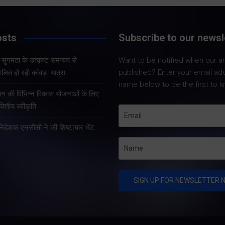
Share Now
Share Now
osts
Subscribe to our newsl
और सुगमता के उत्कृष्ट समन्वय से
Want to be notified when our art
Share Nowदेहरादून
Share Nowदेहरादून। मुख्य
published? Enter your email ad
लित हो रही कांवड़ यात्रा
मुख्यमंत्री पुष्कर सिंह 
सचिव आनंद बर्द्धन ने गुरुवार को
name below to be the first to k
कुशल नेतृत्व एवं राज्
राज्य आपातकालीन परिचालन
्रदान की विभिन्न विकास योजनाओं के लिए
प्रभावी व्यवस्थाओं के
केंद्र पहुंचकर प्रदेश में लगातार
त्तीय स्वीकृति
उत्तराखंड में कांवड़ यात्
हो रही वर्षा तथा बारिश के कारण
तरह व्यवस्थित, सुरक्ष
हानिदेशक एनसीसी ने की शिष्टाचार भेंट
उत्पन्न स्थिति की विस्तृत समीक्षा
सुचारु रूप से संचालित
की।…