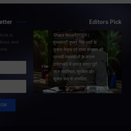
etter
Editors Pick
Share Nowदेहरादून।
icle is
।
मुख्यमंत्री पुष्कर सिंह धामी ने
dress and
धामी के
प्रदेश में शहरी आधारभूत
now.
य सरकार की
सुविधाओं के सुदृढ़ीकरण तथा
 कारण
जीआईएस आधारित जल-निकासी
रा पूरी
योजना के लिए कुल 1967 करोड़
ित और
की वित्तीय स्वीकृति प्रदान की है।
…
…