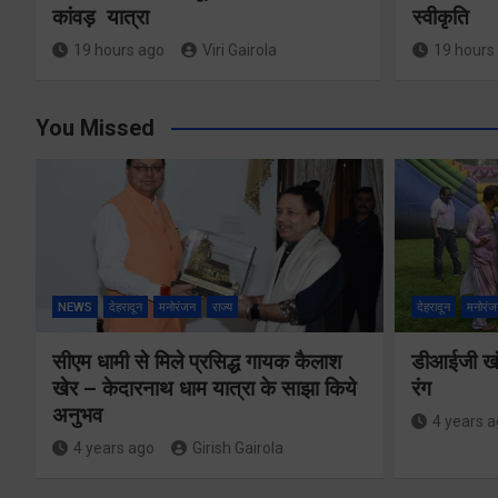
कांवड़ यात्रा
स्वीकृति
19 hours ago
Viri Gairola
19 hours
You Missed
NEWS
देहरादून
मनोरंजन
राज्य
देहरादून
मनोरंज
सीएम धामी से मिले प्रसिद्ध गायक कैलाश
डीआईजी खंड
खेर – केदारनाथ धाम यात्रा के साझा किये
रंग
अनुभव
4 years 
4 years ago
Girish Gairola