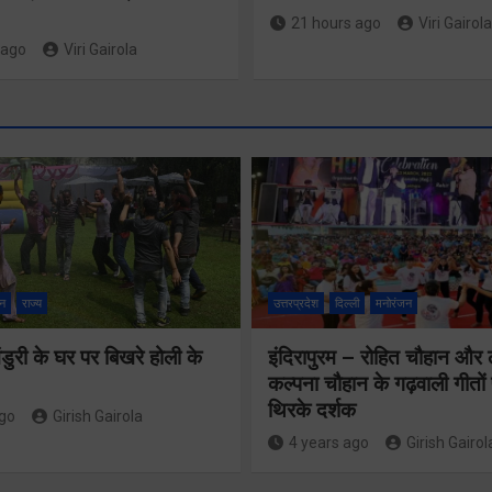
21 hours ago
Viri Gairola
 ago
Viri Gairola
श्रद्धा, सुरक
सुगमता के
न
राज्य
उत्तरप्रदेश
दिल्ली
मनोरंजन
उत्कृष्ट सम
ुरी के घर पर बिखरे होली के
इंदिरापुरम – रोहित चौहान और
से सफलतापू
24×7 अलर्ट मोड
कल्पना चौहान के गढ़वाली गीत
संचालित हो 
थिरके दर्शक
में रहें अधिकारीः
ago
Girish Gairola
कांवड़ यात्र
4 years ago
Girish Gairol
मुख्य सचिव