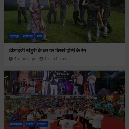
देहरादून
मनोरंजन
राज्य
डीआईजी खंडुरी के घर पर बिखरे होली के रंग
4 years ago
Girish Gairola
उत्तरप्रदेश
दिल्ली
मनोरंजन