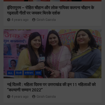
इंदिरापुरम – रोहित चौहान और लोक गायिका कल्पना चौहान के
गढ़वाली गीतों पर जमकर थिरके दर्शक
4 years ago
Girish Gairola
ALL
दिल्ली
मनोरंजन
राज्य
नई दिल्ली : महिला दिवस पर उत्तराखंड की इन 11 महिलाओं को
“कल्याणी सम्मान 2022”
4 years ago
Girish Gairola