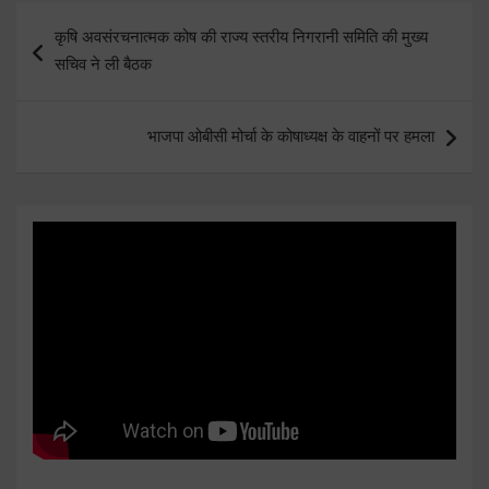
Post
कृषि अवसंरचनात्मक कोष की राज्य स्तरीय निगरानी समिति की मुख्य
navigation
सचिव ने ली बैठक
भाजपा ओबीसी मोर्चा के कोषाध्यक्ष के वाहनों पर हमला