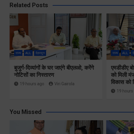
Related Posts
राज्य
ALL
देहरादून
राज्य
ALL
द
बुजुर्ग-दिव्यांगों के घर जाएंगे बीएलओ, करेंगे
एमडीडीए बोर
नोटिसों का निस्तारण
को मिली मंज
विकास को म
19 hours ago
Viri Gairola
19 hours
You Missed