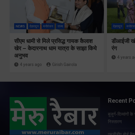
NEWS
देहरादून
मनोरंजन
राज्य
देहरादून
मनोरंज
सीएम धामी से मिले प्रसिद्ध गायक कैलाश
डीआईजी खंड
खेर – केदारनाथ धाम यात्रा के साझा किये
रंग
अनुभव
4 years 
4 years ago
Girish Gairola
Recent P
बुजुर्ग-दिव्यांगों
निस्तारण
एमडीडीए बोर्ड बैठ