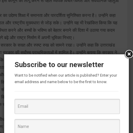
 कि इस कानून को लागू करने से पहले व्यापक विचार-विमर्श और संवैधानिक पहलुओं
का उद्देश्य शिक्षा में समानता और पारदर्शिता सुनिश्चित करना है। उन्होंने कहा
कौशल और राष्ट्रीय मुख्यधारा से जोड़ सके। उन्होंने यह भी रेखांकित किया कि यह
्यवस्थित करने और बच्चों के भविष्य को बेहतर बनाने की दिशा में उठाया गया कदम
े बढ़े और राष्ट्र निर्माण में अपनी भूमिका निभाए।
ज्य सरकार के सख्त और स्पष्ट रुख को सामने रखा। उन्होंने कहा कि उत्तराखंड
रकार की सर्वोच्च प्राथमिकताओं में शामिल है। उन्होंने बताया कि सरकार ने
है कि राज्य की भूमि, समाज और संस्कृति के साथ किसी भी प्रकार का खिलवाड़
Subscribe to our newsletter
ने के लिए प्रतिबद्ध है।
तिक और सामाजिक पहचान का आधार है। सरकार राज्य की मूल आत्मा और
Want to be notified when our article is published? Enter your
email address and name below to be the first to know.
्ट किया कि राज्य सरकार की नीतियां केवल विकास तक सीमित नहीं हैं, बल्कि
ोच के तहत सरकार ने भूमि, धर्मांतरण और जनसंख्या से जुड़े विषयों पर
े बताया कि राज्य सरकार द्वारा अब तक 10,000 एकड़ से अधिक भूमि को अतिक्रमण
क सीमित नहीं है, बल्कि यह राज्य की अस्मिता और संसाधनों की रक्षा का अभियान
वैध कब्जों को हटाकर उन्हें पुनः जनता के हित में उपयोग के योग्य बनाया गया है।
ाण है।