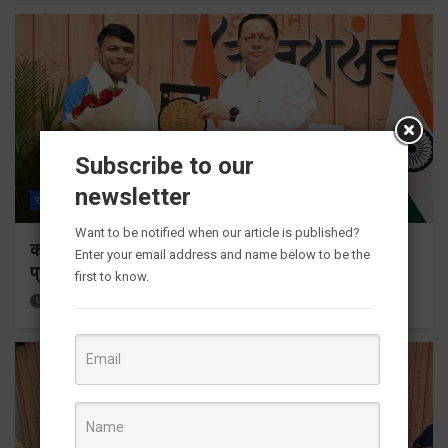
Subscribe to our
newsletter
राज्य
ALL
देहरादून
Want to be notified when our article is published?
कॉमनवेल्थ गेम्स 2026 के उत्तराखंड के पदक विजेताओं और
Enter your email address and name below to be the
प्रशिक्षकों को मुख्यमंत्री धामी ने किया सम्मानित
first to know.
15 hours ago
Viri Gairola