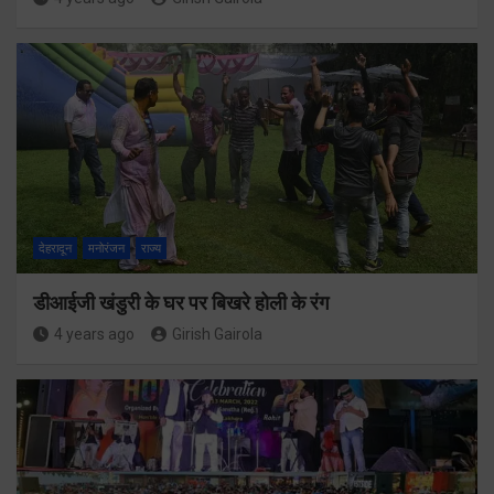
देहरादून
मनोरंजन
राज्य
डीआईजी खंडुरी के घर पर बिखरे होली के रंग
4 years ago
Girish Gairola