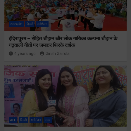
उत्तरप्रदेश
दिल्ली
मनोरंजन
इंदिरापुरम – रोहित चौहान और लोक गायिका कल्पना चौहान के
गढ़वाली गीतों पर जमकर थिरके दर्शक
4 years ago
Girish Gairola
ALL
दिल्ली
मनोरंजन
राज्य