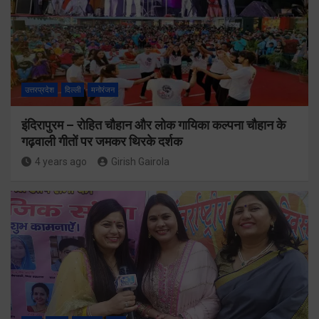
उत्तरप्रदेश
दिल्ली
मनोरंजन
इंदिरापुरम – रोहित चौहान और लोक गायिका कल्पना चौहान के
गढ़वाली गीतों पर जमकर थिरके दर्शक
4 years ago
Girish Gairola