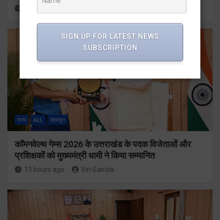
13 hours ago
Viri Gairola
SIGN UP FOR LATEST NEWS
SUBSCRIPTION
राज्य
ALL
देहरादून
कॉमनवेल्थ गेम्स 2026 के उत्तराखंड के पदक विजेताओं और
प्रशिक्षकों को मुख्यमंत्री धामी ने किया सम्मानित
13 hours ago
Viri Gairola