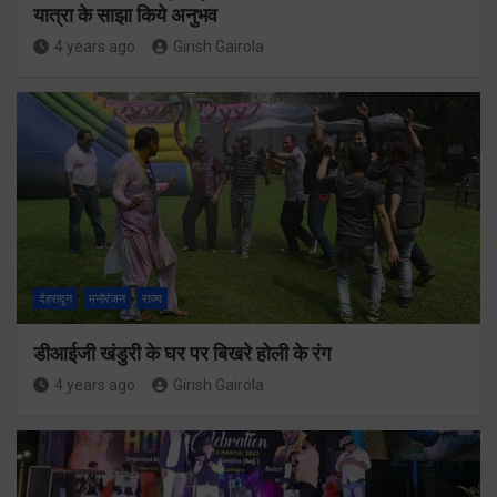
यात्रा के साझा किये अनुभव
4 years ago
Girish Gairola
देहरादून
मनोरंजन
राज्य
डीआईजी खंडुरी के घर पर बिखरे होली के रंग
4 years ago
Girish Gairola