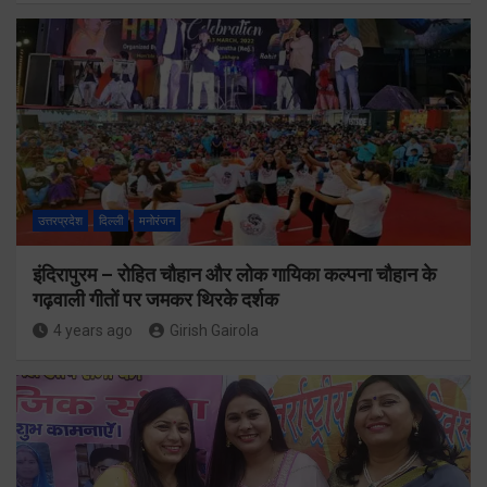
उत्तरप्रदेश
दिल्ली
मनोरंजन
इंदिरापुरम – रोहित चौहान और लोक गायिका कल्पना चौहान के
गढ़वाली गीतों पर जमकर थिरके दर्शक
4 years ago
Girish Gairola