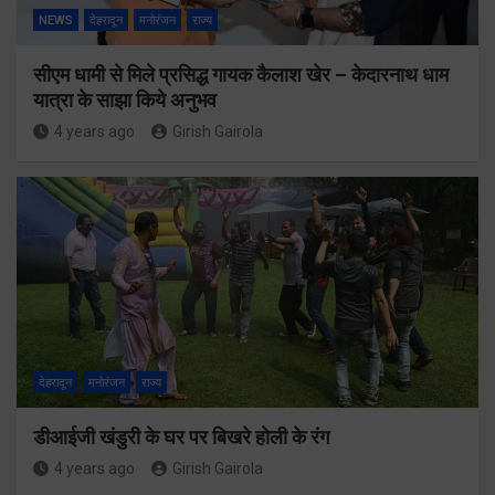
NEWS
देहरादून
मनोरंजन
राज्य
सीएम धामी से मिले प्रसिद्ध गायक कैलाश खेर – केदारनाथ धाम
यात्रा के साझा किये अनुभव
4 years ago
Girish Gairola
देहरादून
मनोरंजन
राज्य
डीआईजी खंडुरी के घर पर बिखरे होली के रंग
4 years ago
Girish Gairola