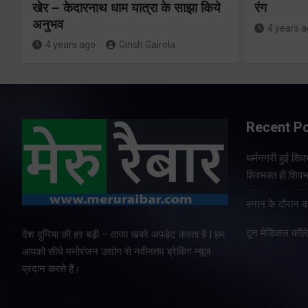
खेर – केदारनाथ धाम यात्रा के साझा किये
रंग
अनुभव
4 years 
4 years ago
Girish Gairola
Recent P
धर्मनगरी हुई शिव
शिवभक्त ही शिवभ
स्नान के दौरान क
दून मेडिकल कॉलेज 
देश दुनिया की हर बड़ी – ताजा खबरे अपडेट करता है | हम
आपको सीधे मनोरंजन उद्योग से नवीनतम ब्रेकिंग न्यूज
प्रदान करते हैं।