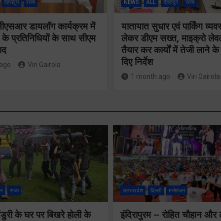
देहरादून
राज्य
NEWS
ALL
देहरादून
राज्य
सीएसआर डायलॉग कार्यक्रम में
यातायात सुधार एवं पार्किंग व्यव
 के प्रतिनिधियों के साथ सीएम
लेकर डीएम सख्त, माइक्रो लेव
ाद
तैयार कर कार्यों में तेजी लाने क
दिए निर्देश
ago
Viri Gairola
1 month ago
Viri Gairola
न
राज्य
उत्तरप्रदेश
दिल्ली
मनोरंजन
धर्मनगरी हुई
शिवभक्तों से
ुरी के घर पर बिखरे होली के
इंदिरापुरम – रोहित चौहान और