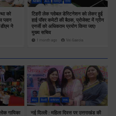
NEWS
ALL
देहरादून
राज्य
स्था को
टिहरी लेक ग्लोबल डेस्टिनेशन को लेकर हुई
ल प्लान
हाई पॉवर कमेटी की बैठक, प्रोजेक्ट में ग्रीन
े डीएम ने
एनर्जी को अधिकतम प्रयोग किया जाएः
मुख्य सचिव
1 month ago
Viri Gairola
स्नान के दौरान
ALL
दिल्ली
मनोरंजन
राज्य
कांवडिया तेज
 लोक गायिका
नई दिल्ली : महिला दिवस पर उत्तराखंड की