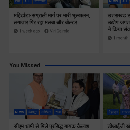
राज्य
ALL
उत्तरकाशी
NEWS
ALL
महिडांडा-संग्राली मार्ग पर भारी भूस्खलन,
उत्तराखंड 
लगातार गिर रहा मलबा और बोल्डर
उद्योग जगत
ने किया संव
1 week ago
Viri Gairola
1 month 
You Missed
NEWS
देहरादून
मनोरंजन
राज्य
देहरादून
मनोरंज
सीएम धामी से मिले प्रसिद्ध गायक कैलाश
डीआईजी खंड