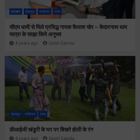
NEWS
देहरादून
मनोरंजन
राज्य
सीएम धामी से मिले प्रसिद्ध गायक कैलाश खेर – केदारनाथ धाम
यात्रा के साझा किये अनुभव
4 years ago
Girish Gairola
देहरादून
मनोरंजन
राज्य
डीआईजी खंडुरी के घर पर बिखरे होली के रंग
4 years ago
Girish Gairola