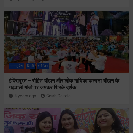
उत्तरप्रदेश
दिल्ली
मनोरंजन
इंदिरापुरम – रोहित चौहान और लोक गायिका कल्पना चौहान के
गढ़वाली गीतों पर जमकर थिरके दर्शक
4 years ago
Girish Gairola