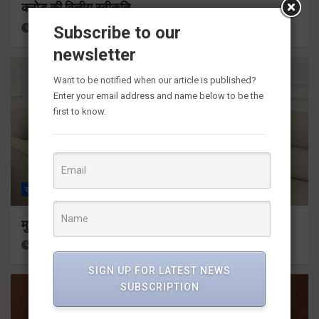
करोड़ की वित्तीय स्वीकृति
26 minutes ago
Viri Gairola
Subscribe to our
newsletter
Want to be notified when our article is published?
Enter your email address and name below to be the
first to know.
राज्य
ALL
देहरादून
मुख्यमंत्री से महानिदेशक एनसीसी ने की शिष्टाचार भेंट
2 hours ago
Viri Gairola
SIGN UP FOR LATEST NEWS
SUBSCRIPTION