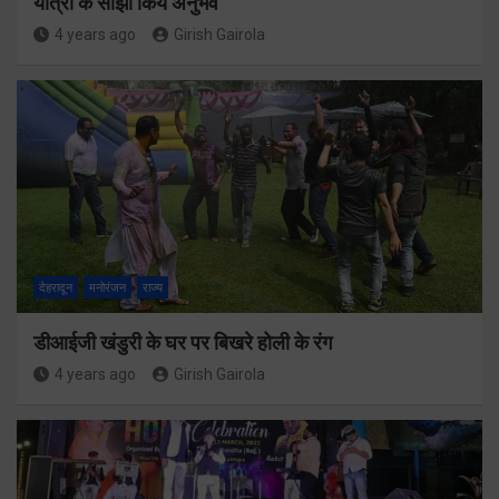
यात्रा के साझा किये अनुभव
4 years ago
Girish Gairola
देहरादून
मनोरंजन
राज्य
डीआईजी खंडुरी के घर पर बिखरे होली के रंग
4 years ago
Girish Gairola