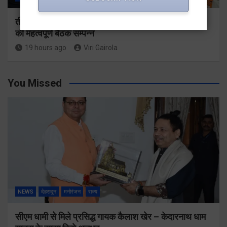
तीसरी बार सरकार के संकल्प पर भाजपा गढ़वाल मंडल अध्यक्षों
की महत्वपूर्ण बैठक सम्पन्न
19 hours ago
Viri Gairola
You Missed
NEWS
देहरादून
मनोरंजन
राज्य
सीएम धामी से मिले प्रसिद्ध गायक कैलाश खेर – केदारनाथ धाम