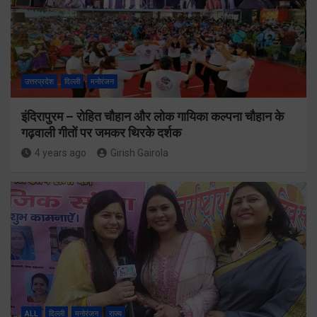
उत्तरप्रदेश
दिल्ली
मनोरंजन
इंदिरापुरम – रोहित चौहान और लोक गायिका कल्पना चौहान के
गढ़वाली गीतों पर जमकर थिरके दर्शक
4 years ago
Girish Gairola
ALL
दिल्ली
मनोरंजन
राज्य