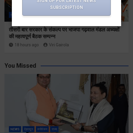
SIGN UP FOR LATEST NEWS
SUBSCRIPTION
राज्य
ALL
देहरादून
तीसरी बार सरकार के संकल्प पर भाजपा गढ़वाल मंडल अध्यक्षों
की महत्वपूर्ण बैठक सम्पन्न
18 hours ago
Viri Gairola
You Missed
NEWS
देहरादून
मनोरंजन
राज्य