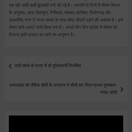
रहा और कहीं-कहीं बूंदाबांदी दर्ज की गई है। आगामी दो दिनों में मौसम विभाग
के अनुसार, आज देहरादून, नैनीताल, चंपावत, बागेश्वर, पिथौरागढ़ और
ऊधमसिंह नगर में गरज-चमक के साथ तीव्र बौछारें पड़ने की आशंका है। इसे
लेकर यलो अलर्ट जारी किया गया है। अगले तीन दिन प्रदेश में मौसम का
मिजाज इसी प्रकार का रहने का अनुमान है।
Post
देसी तमंचे से फायर में दो पुलिसकर्मी निलंबित
navigation
उत्तराखंड को जैविक खेती के उत्पादन में चौथी बार मिला प्रथम पुरुष्कारः
गणेश जोशी