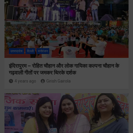
उत्तरप्रदेश
दिल्ली
मनोरंजन
इंदिरापुरम – रोहित चौहान और लोक गायिका कल्पना चौहान के
गढ़वाली गीतों पर जमकर थिरके दर्शक
4 years ago
Girish Gairola