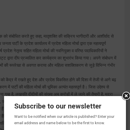
 बैठक को संबोधित करते हुए कहा, मातृशक्ति की सक्रिय भागीदारी और आशीर्वाद से
र्टी के प्रदेश कार्यालय में प्रदेश महिला मोर्चा द्वारा एक महत्वपूर्ण
 प्रदेश नेतृत्व सहित महिला मोर्चा की नवनियुक्त व वरिष्ठ पदाधिकारियों ने
भट्ट द्वारा दीप प्रज्वलित कर कार्यक्रम का शुभारंभ किया गया। अपने संबोधन में
यक्रमों की रूपरेखा से अवगत कराया और महिला सशक्तिकरण से जुड़े विभिन्न गंभीर
को केंद्र में रखते हुए देश और प्रदेश विकसित होने की दिशा में तेजी से आगे बढ़
ें पार्टी की महिला मोर्चा की भूमिका अत्यंत महत्वपूर्ण है। जिस उद्देश्य से
ा है, लखपति दीदीयों की संख्या अब करोड़ों में ले जाने की तैयारी है, मुद्रा
जल जीवन मिशन और स्वास्थ्य विभाग की योजनाएं महिला केंद्रित हैं, राज्य में
Subscribe to our newsletter
त हैं। उसके मद्देनजर हमें अपने सेवा भाव और सक्रियता से पहले से अधिक
ी हैट्रिक लगानी है।
Want to be notified when our article is published? Enter your
email address and name below to be the first to know.
 सक्रिय भागीदारी पर विशेष बल दिया गया। वक्ताओं ने इस बात को रेखांकित