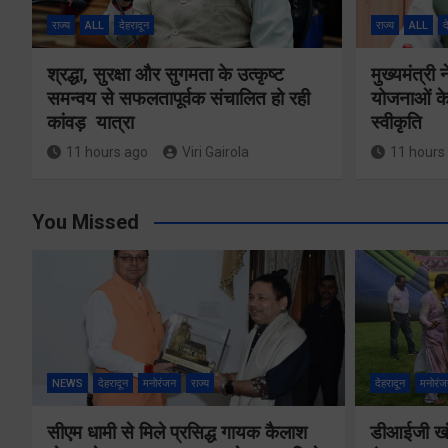
राज्य
ALL
देहरादून
राज्य
ALL
द
श्रद्धा, सुरक्षा और सुगमता के उत्कृष्ट
मुख्यमंत्री
समन्वय से सफलतापूर्वक संचालित हो रही
योजनाओं के
कांवड़ यात्रा
स्वीकृति
11 hours ago
Viri Gairola
11 hours
You Missed
NEWS
देहरादून
मनोरंजन
राज्य
देहरादून
मनोरंज
सीएम धामी से मिले प्रसिद्ध गायक कैलाश
डीआईजी खंड