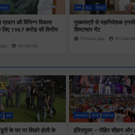
ेहरादून
राज्य
ALL
देहरादून
 ने प्रदान की विभिन्न विकास
मुख्यमंत्री से महानिदेशक एनस
 लिए 1967 करोड़ की वित्तीय
शिष्टाचार भेंट
13 hours ago
Viri Gairola
 ago
Viri Gairola
श्रद्धा, सुरक
सुगमता के
न
राज्य
उत्तरप्रदेश
दिल्ली
मनोरंजन
उत्कृष्ट सम
ुरी के घर पर बिखरे होली के
इंदिरापुरम – रोहित चौहान और
से सफलतापू