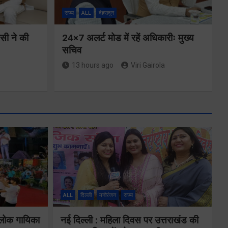
राज्य
ALL
देहरादून
ीसी ने की
24×7 अलर्ट मोड में रहें अधिकारीः मुख्य
सचिव
13 hours ago
Viri Gairola
मुख्यमंत्री ने
्षा और
प्रदान की विभिन्न
विकास योजनाओं
ALL
दिल्ली
मनोरंजन
राज्य
न्वय
के लिए 1967
 लोक गायिका
नई दिल्ली : महिला दिवस पर उत्तराखंड की
र्वक