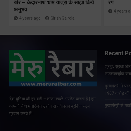
खेर – केदारनाथ धाम यात्रा के साझा किये
रंग
अनुभव
4 years 
4 years ago
Girish Gairola
Recent P
श्रद्धा, सुरक्षा 
सफलतापूर्वक संचा
मुख्यमंत्री ने प
1967 करोड़ की वि
देश दुनिया की हर बड़ी – ताजा खबरे अपडेट करता है | हम
मुख्यमंत्री से म
आपको सीधे मनोरंजन उद्योग से नवीनतम ब्रेकिंग न्यूज
प्रदान करते हैं।