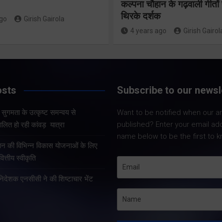
24×7 अलर्ट मोड
कल्पना चौहान के गढ़वाली गीत
संचालित हो 
थिरके दर्शक
में रहें अधिकारीः
ago
Girish Gairola
कांवड़ यात्र
4 years ago
Girish Gairol
मुख्य सचिव
Share Now
Share Now
osts
Subscribe to our newsl
और सुगमता के उत्कृष्ट समन्वय से
Want to be notified when our art
Share Nowदेहरादून
Share Nowदेहरादून। मुख्य
published? Enter your email ad
लित हो रही कांवड़ यात्रा
मुख्यमंत्री पुष्कर सिंह 
सचिव आनंद बर्द्धन ने गुरुवार को
name below to be the first to k
कुशल नेतृत्व एवं राज्
राज्य आपातकालीन परिचालन
्रदान की विभिन्न विकास योजनाओं के लिए
प्रभावी व्यवस्थाओं के
केंद्र पहुंचकर प्रदेश में लगातार
त्तीय स्वीकृति
उत्तराखंड में कांवड़ यात्
हो रही वर्षा तथा बारिश के कारण
तरह व्यवस्थित, सुरक्ष
हानिदेशक एनसीसी ने की शिष्टाचार भेंट
उत्पन्न स्थिति की विस्तृत समीक्षा
सुचारु रूप से संचालित
की।…