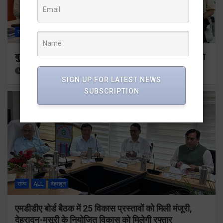
राज्य
ALL
देहरादून
बुजुर्ग-दिव्यांगों के घर जाएंगे बीएलओ, करेंगे नोटिसों का निस्तारण
14 hours ago
Viri Gairola
SIGN UP FOR LATEST NEWS
SUBSCRIPTION
राज्य
ALL
देहरादून
एमडीडीए बोर्ड बैठक में 25 विकास प्रस्तावों को मिली मंजूरी,
देहरादून-मसूरी के नियोजित विकास को मिलेगी रफ्तार