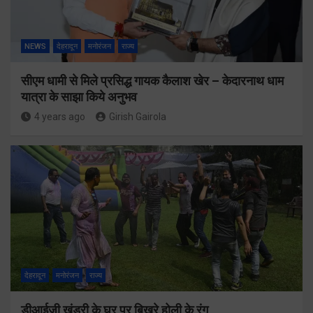
NEWS
देहरादून
मनोरंजन
राज्य
सीएम धामी से मिले प्रसिद्ध गायक कैलाश खेर – केदारनाथ धाम
यात्रा के साझा किये अनुभव
4 years ago
Girish Gairola
देहरादून
मनोरंजन
राज्य
डीआईजी खंडुरी के घर पर बिखरे होली के रंग