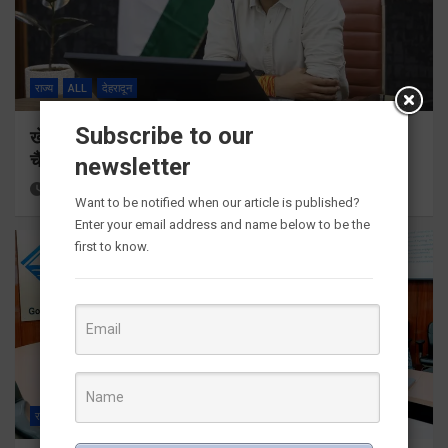
राज्य
ALL
देहरादून
Subscribe to our
खेल महाकुंभ 2026ः 01 सितंबर से सजेगा मुख्यमंत्री
चैंम्पियनशिप ट्रॉफी का मंच
newsletter
54 minutes ago
Viri Gairola
Want to be notified when our article is published?
Enter your email address and name below to be the
first to know.
राज्य
ALL
देहरादून