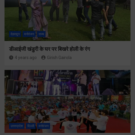
देहरादून
मनोरंजन
राज्य
डीआईजी खंडुरी के घर पर बिखरे होली के रंग
4 years ago
Girish Gairola
उत्तरप्रदेश
दिल्ली
मनोरंजन