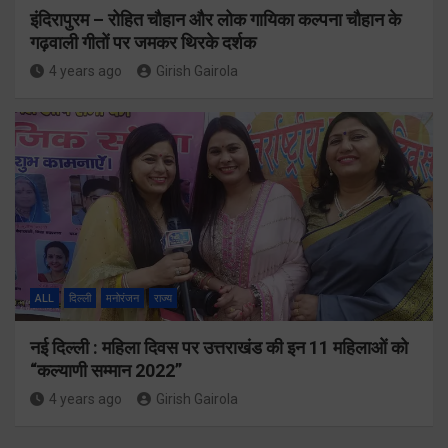
इंदिरापुरम – रोहित चौहान और लोक गायिका कल्पना चौहान के
गढ़वाली गीतों पर जमकर थिरके दर्शक
4 years ago
Girish Gairola
ALL
दिल्ली
मनोरंजन
राज्य
नई दिल्ली : महिला दिवस पर उत्तराखंड की इन 11 महिलाओं को
“कल्याणी सम्मान 2022”
4 years ago
Girish Gairola