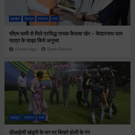
NEWS
देहरादून
मनोरंजन
राज्य
सीएम धामी से मिले प्रसिद्ध गायक कैलाश खेर – केदारनाथ धाम
यात्रा के साझा किये अनुभव
4 years ago
Girish Gairola
देहरादून
मनोरंजन
राज्य
डीआईजी खंडुरी के घर पर बिखरे होली के रंग