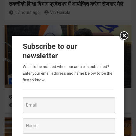
तकनीकी शिक्षा विभाग प्रदेशभर में आयोजित करेगा रोजगार मेले
17 hours ago
Viri Gairola
Subscribe to our
newsletter
Want to be notified when our article is published?
Enter your email address and name below to be the
first to know.
राज्य
ALL
देहरादून
हर घर तिरंगा अभियान को जन-जन तक पहुंचाने की तैयारी
18 hours ago
Viri Gairola