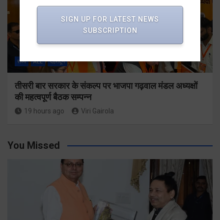
SIGN UP FOR LATEST NEWS
SUBSCRIPTION
राज्य
ALL
देहरादून
तीसरी बार सरकार के संकल्प पर भाजपा गढ़वाल मंडल अध्यक्षों
की महत्वपूर्ण बैठक सम्पन्न
19 hours ago
Viri Gairola
You Missed