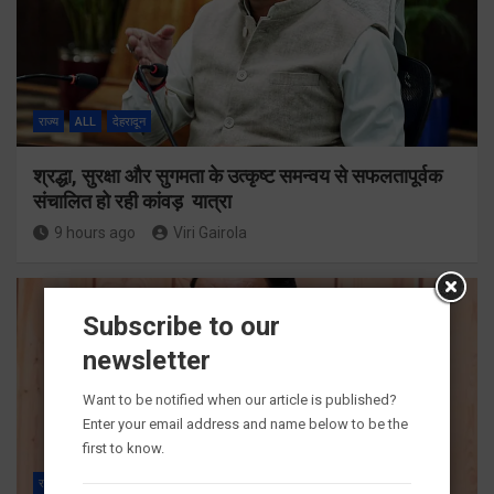
राज्य
ALL
देहरादून
श्रद्धा, सुरक्षा और सुगमता के उत्कृष्ट समन्वय से सफलतापूर्वक
संचालित हो रही कांवड़ यात्रा
9 hours ago
Viri Gairola
Subscribe to our
newsletter
Want to be notified when our article is published?
Enter your email address and name below to be the
first to know.
राज्य
ALL
देहरादून