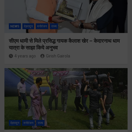
NEWS
देहरादून
मनोरंजन
राज्य
सीएम धामी से मिले प्रसिद्ध गायक कैलाश खेर – केदारनाथ धाम
यात्रा के साझा किये अनुभव
4 years ago
Girish Gairola
देहरादून
मनोरंजन
राज्य