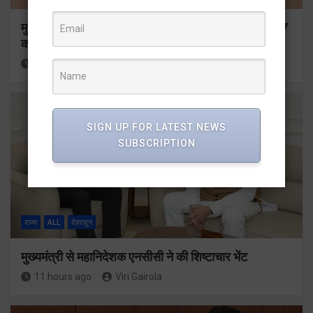
मुख्यमंत्री ने प्रदान की विभिन्न विकास योजनाओं के लिए 1967
करोड़ की वित्तीय स्वीकृति
9 hours ago
Viri Gairola
SIGN UP FOR LATEST NEWS
SUBSCRIPTION
राज्य
ALL
देहरादून
मुख्यमंत्री से महानिदेशक एनसीसी ने की शिष्टाचार भेंट
11 hours ago
Viri Gairola