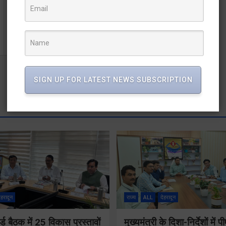
चिन्यालीसौड़ : हरिद्वार के बॉर्डर से लौटने के बाद चिन्यालीसौड़ की
सेवा में जुटे कमल
SIGN UP FOR LATEST NEWS SUBSCRIPTION
ेहरादून
राज्य
ALL
देहरादून
्ड बैठक में 25 विकास प्रस्तावों
मुख्यमंत्री के दिशा-निर्देशों मे