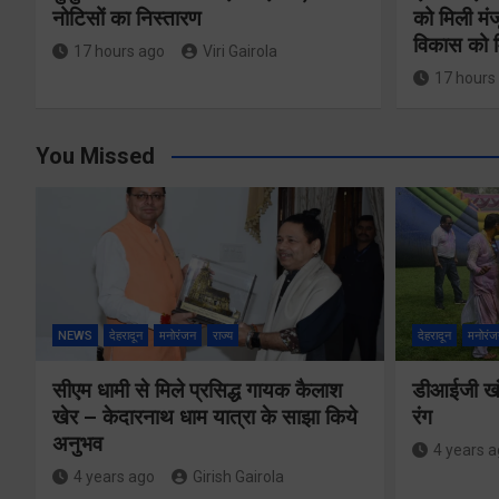
नोटिसों का निस्तारण
को मिली मंज
विकास को म
17 hours ago
Viri Gairola
17 hours
You Missed
NEWS
देहरादून
मनोरंजन
राज्य
देहरादून
मनोरंज
सीएम धामी से मिले प्रसिद्ध गायक कैलाश
डीआईजी खंड
खेर – केदारनाथ धाम यात्रा के साझा किये
रंग
अनुभव
4 years 
4 years ago
Girish Gairola