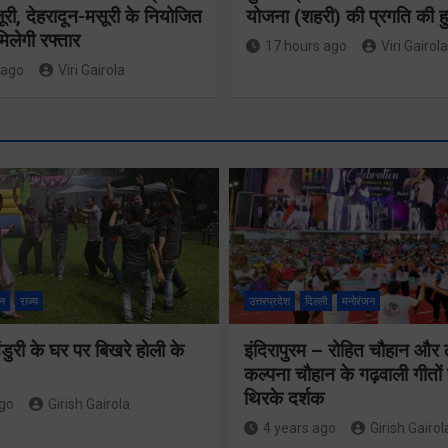
ूरी, देहरादून-मसूरी के नियोजित
योजना (शहरी) की प्रगति की हु
िलेगी रफ्तार
17 hours ago
Viri Gairola
 ago
Viri Gairola
बुजुर्ग-दिव्यांग
घर जाएंगे
वैश्विक संस्कृत
न
राज्य
उत्तरप्रदेश
दिल्ली
मनोरंजन
बीएलओ, करें
अनुसंधान में
ुरी के घर पर बिखरे होली के
इंदिरापुरम – रोहित चौहान और
नोटिसों का
भारत-नेपाल पहल
कल्पना चौहान के गढ़वाली गीत
निस्तारण
थिरके दर्शक
का उत्तराखंड ने
ago
Girish Gairola
4 years ago
Girish Gairol
किया नेतृत्व