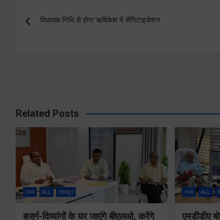
Post
विधायक निधि से होगा ऋषिकेश में सैनिटाइजेशन
navigation
Related Posts
राज्य
ALL
देहरादून
राज्य
ALL
द
बुजुर्ग-दिव्यांगों के घर जाएंगे बीएलओ, करेंगे
एमडीडीए बोर