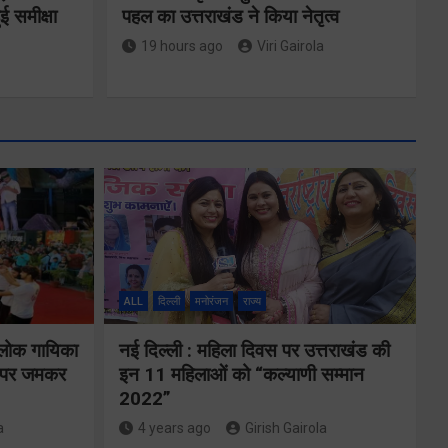
ई समीक्षा
पहल का उत्तराखंड ने किया नेतृत्व
19 hours ago
Viri Gairola
एमडीडीए बोर्ड
बैठक में 25
विकास प्रस्तावों
ों के
को मिली मंजूरी,
ALL
दिल्ली
मनोरंजन
राज्य
देहरादून-मसूरी के
गे
 लोक गायिका
नई दिल्ली : महिला दिवस पर उत्तराखंड की
नियोजित विकास
ों पर जमकर
इन 11 महिलाओं को “कल्याणी सम्मान
को मिलेगी रफ्तार
2022”
a
4 years ago
Girish Gairola
Share Now