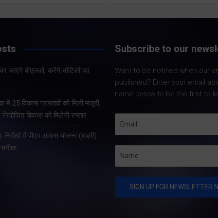
Share Now
Share Now
osts
Subscribe to our newsl
Share Nowदेहरादून।
निर्वाचन अधिकारी डॉ.
 के घर जाएंगे बीएलओ, करेंगे नोटिसों का
Want to be notified when our art
Share Nowदेहरादून। प्रदेश
बी.वी.आर.सी. पुरुषोत्तम 
published? Enter your email ad
के संस्कृत शिक्षा सचिव दीपक
को कुमांऊ-गढ़वाल के 
name below to be the first to k
कुमार गैरोला ने नई दिल्ली स्थित
आयुक्तों सहित सभी जनप
क में 25 विकास प्रस्तावों को मिली मंजूरी,
नेपाल दूतावास में नेपाल के
जिलाधिकारियों के साथ 
े नियोजित विकास को मिलेगी रफ्तार
कार्यवाहक राजदूत महामहिम डॉ.
कांन्फ्रेंस कर विशेष ग
शा-निर्देशों में पीएम आवास योजना (शहरी)
सुरेन्द्र थापा से शिष्टाचार भेंट
पुनरीक्षण अभियान की…
समीक्षा
की। इस…