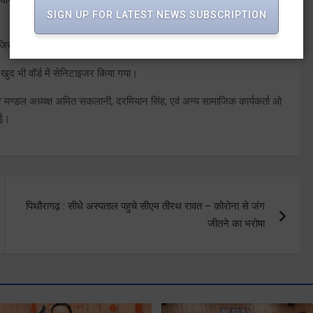
SIGN UP FOR LATEST NEWS SUBSCRIPTION
िसमें वॉर्ड
 खुद भी वॉर्ड में सेनिटाइजर किया गया।
ार मण्डल अध्यक्ष अमित सकलानी, दरमियान सिंह, एवं अन्य सामाजिक कार्यकर्ता ओ
गई।
पिथौरागढ़ : सीधे अस्पताल पहुचे सीएम तीरथ रावत – कोरोना से जंग
जीतने का भरोषा