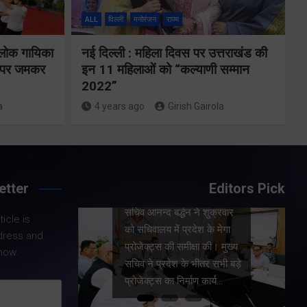
उत्तराखंड के
ALL
दिल्ली
मनोरंजन
राज्य
पदक विजेताओं
य पर
और प्रशिक्षकों को
 लोक गायिका
नई दिल्ली : महिला दिवस पर उत्तराखंड की
े के
ों पर जमकर
इन 11 महिलाओं को “कल्याणी सम्मान
मुख्यमंत्री धामी ने
2022”
किया सम्मानित
a
4 years ago
Girish Gairola
Share Now
etter
Editors Pick
 मुख्य
Share Nowदेहरादून।
शुक्रवार
icle is
मुख्यमंत्री पुष्कर सिंह धामी ने
के मेगा
dress and
आज मुख्यमंत्री आवास में ग्लासगो,
की। मुख्य
now.
स्कॉटलैंड में आयोजित कॉमनवेल्थ
र सभी बड़े
गेम्स 2026 में उत्कृष्ट प्रदर्शन
ार्य…
कर उत्तराखंड का गौरव बढ़ाने