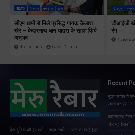
NEWS
देहरादून
मनोरंजन
राज्य
देहरादून
मनोरंज
सीएम धामी से मिले प्रसिद्ध गायक कैलाश
डीआईजी खंड
खेर – केदारनाथ धाम यात्रा के साझा किये
रंग
अनुभव
4 years 
4 years ago
Girish Gairola
Recent P
मुख्य सचिव ने सभी
समय पर पूर्ण किए 
कॉमनवेल्थ गेम्स
और प्रशिक्षकों को
देश दुनिया की हर बड़ी – ताजा खबरे अपडेट करता है | हम