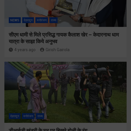
NEWS
देहरादून
मनोरंजन
राज्य
सीएम धामी से मिले प्रसिद्ध गायक कैलाश खेर – केदारनाथ धाम
यात्रा के साझा किये अनुभव
4 years ago
Girish Gairola
देहरादून
मनोरंजन
राज्य
डीआईजी खंडुरी के घर पर बिखरे होली के रंग