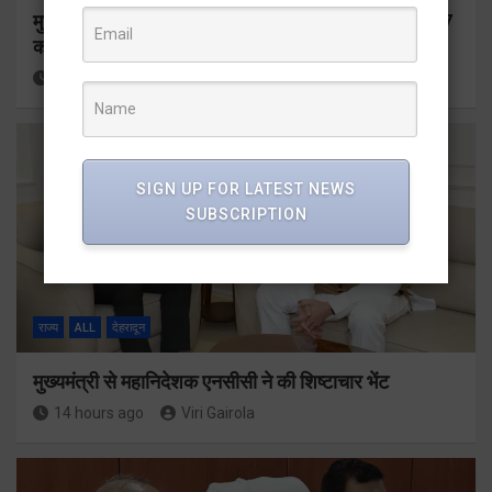
मुख्यमंत्री ने प्रदान की विभिन्न विकास योजनाओं के लिए 1967
करोड़ की वित्तीय स्वीकृति
12 hours ago
Viri Gairola
SIGN UP FOR LATEST NEWS
SUBSCRIPTION
राज्य
ALL
देहरादून
मुख्यमंत्री से महानिदेशक एनसीसी ने की शिष्टाचार भेंट
14 hours ago
Viri Gairola