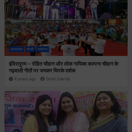
उत्तरप्रदेश
दिल्ली
मनोरंजन
इंदिरापुरम – रोहित चौहान और लोक गायिका कल्पना चौहान के
गढ़वाली गीतों पर जमकर थिरके दर्शक
4 years ago
Girish Gairola