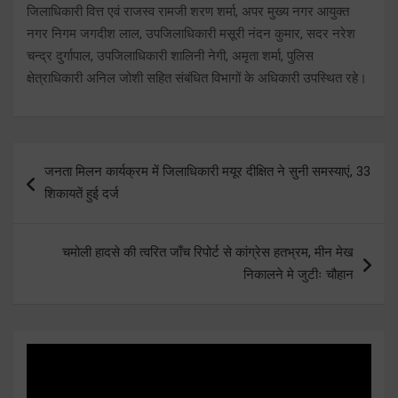
जिलाधिकारी वित्त एवं राजस्व रामजी शरण शर्मा, अपर मुख्य नगर आयुक्त
नगर निगम जगदीश लाल, उपजिलाधिकारी मसूरी नंदन कुमार, सदर नरेश
चन्द्र दुर्गापाल, उपजिलाधिकारी शालिनी नेगी, अमृता शर्मा, पुलिस
क्षेत्राधिकारी अनिल जोशी सहित संबंधित विभागों के अधिकारी उपस्थित रहे।
Post
जनता मिलन कार्यक्रम में जिलाधिकारी मयूर दीक्षित ने सुनी समस्याएं, 33
navigation
शिकायतें हुई दर्ज
चमोली हादसे की त्वरित जाँच रिपोर्ट से कांग्रेस हतभ्रम, मीन मेख
निकालने मे जुटीः चौहान