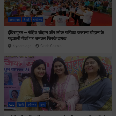
उत्तरप्रदेश
दिल्ली
मनोरंजन
इंदिरापुरम – रोहित चौहान और लोक गायिका कल्पना चौहान के
गढ़वाली गीतों पर जमकर थिरके दर्शक
4 years ago
Girish Gairola
ALL
दिल्ली
मनोरंजन
राज्य