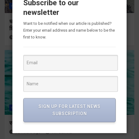
Subscribe to our
राज्य
ALL
हरिद्वार
newsletter
धर्मनगरी हुई शिवभक्तों से गुलजार, जहां तक नजर डालों
Want to be notified when our article is published?
शिवभक्त ही शिवभक्त
Enter your email address and name below to be the
first to know.
13 hours ago
Viri Gairola
SIGN UP FOR LATEST NEWS
राज्य
ALL
हरिद्वार
SUBSCRIPTION
स्नान के दौरान कांवडिया तेज बहाव की चपेट में आकर बहा
13 hours ago
Viri Gairola