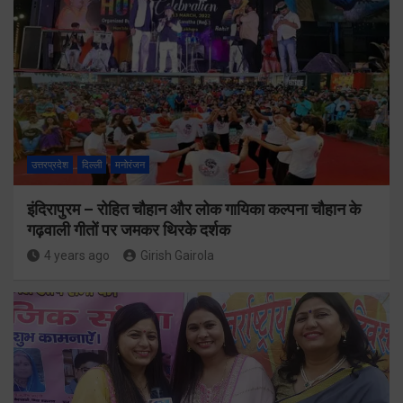
उत्तरप्रदेश
दिल्ली
मनोरंजन
इंदिरापुरम – रोहित चौहान और लोक गायिका कल्पना चौहान के
गढ़वाली गीतों पर जमकर थिरके दर्शक
4 years ago
Girish Gairola