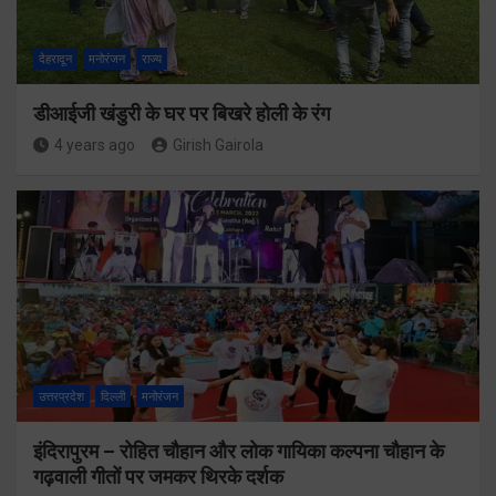
देहरादून
मनोरंजन
राज्य
डीआईजी खंडुरी के घर पर बिखरे होली के रंग
4 years ago
Girish Gairola
उत्तरप्रदेश
दिल्ली
मनोरंजन
इंदिरापुरम – रोहित चौहान और लोक गायिका कल्पना चौहान के
गढ़वाली गीतों पर जमकर थिरके दर्शक