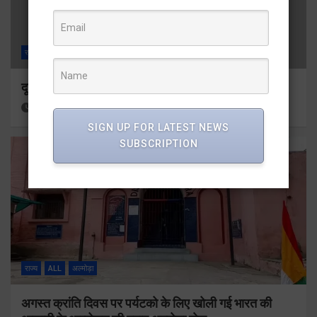
राज्य
ALL
देहरादून
दून मेडिकल कॉलेज इमरजेंसी में दो गुटों में मारपीट
10 minutes ago
Viri Gairola
SIGN UP FOR LATEST NEWS
SUBSCRIPTION
राज्य
ALL
अल्मोड़ा
अगस्त क्रांति दिवस पर पर्यटको के लिए खोली गई भारत की