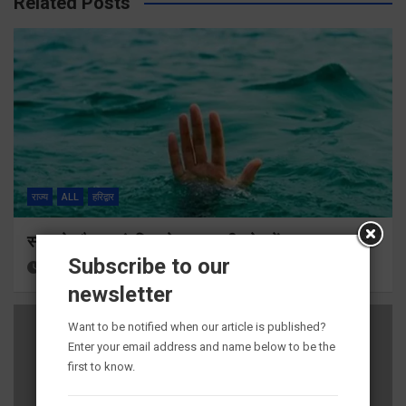
Related Posts
राज्य
ALL
हरिद्वार
स्नान के दौरान कांवडिया तेज बहाव की चपेट में आकर बहा
Subscribe to our
2 minutes ago
Viri Gairola
newsletter
Want to be notified when our article is published?
Enter your email address and name below to be the
first to know.