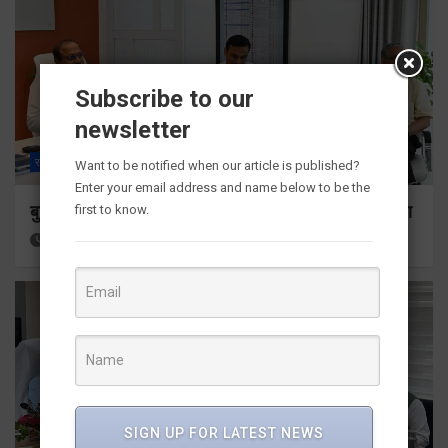
Subscribe to our
newsletter
राज्य
ALL
देहरादून
Want to be notified when our article is published?
Enter your email address and name below to be the
बुजुर्ग-दिव्यांगों के घर जाएंगे बीएलओ, करेंगे नोटिसों का निस्तारण
first to know.
17 hours ago
Viri Gairola
SIGN UP FOR LATEST NEWS