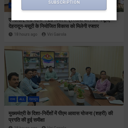
SUBSCRIPTION
राज्य
ALL
देहरादून
एमडीडीए बोर्ड बैठक में 25 विकास प्रस्तावों को मिली मंजूरी,
देहरादून-मसूरी के नियोजित विकास को मिलेगी रफ्तार
18 hours ago
Viri Gairola
राज्य
ALL
देहरादून
मुख्यमंत्री के दिशा-निर्देशों में पीएम आवास योजना (शहरी) की
प्रगति की हुई समीक्षा