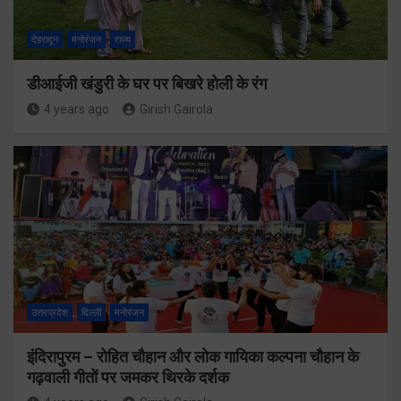
देहरादून
मनोरंजन
राज्य
डीआईजी खंडुरी के घर पर बिखरे होली के रंग
4 years ago
Girish Gairola
उत्तरप्रदेश
दिल्ली
मनोरंजन
इंदिरापुरम – रोहित चौहान और लोक गायिका कल्पना चौहान के
गढ़वाली गीतों पर जमकर थिरके दर्शक