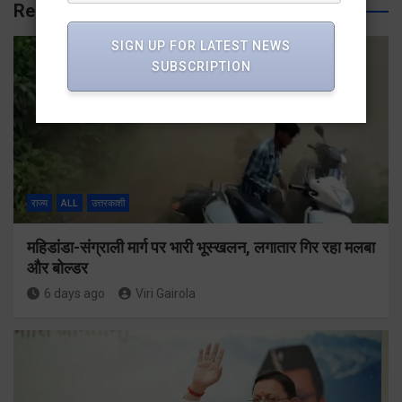
Related Posts
SIGN UP FOR LATEST NEWS
SUBSCRIPTION
राज्य
ALL
उत्तरकाशी
महिडांडा-संग्राली मार्ग पर भारी भूस्खलन, लगातार गिर रहा मलबा
और बोल्डर
6 days ago
Viri Gairola