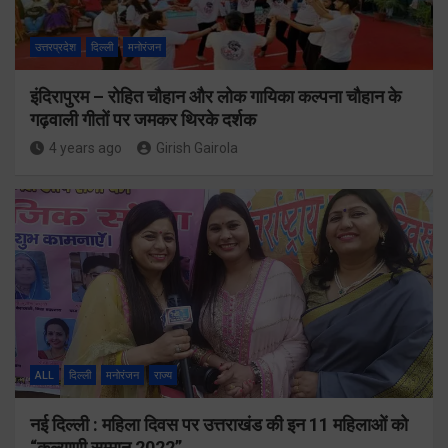
उत्तरप्रदेश
दिल्ली
मनोरंजन
इंदिरापुरम – रोहित चौहान और लोक गायिका कल्पना चौहान के
गढ़वाली गीतों पर जमकर थिरके दर्शक
4 years ago
Girish Gairola
ALL
दिल्ली
मनोरंजन
राज्य
नई दिल्ली : महिला दिवस पर उत्तराखंड की इन 11 महिलाओं को
“कल्याणी सम्मान 2022”