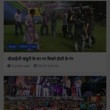
देहरादून
मनोरंजन
राज्य
डीआईजी खंडुरी के घर पर बिखरे होली के रंग
4 years ago
Girish Gairola