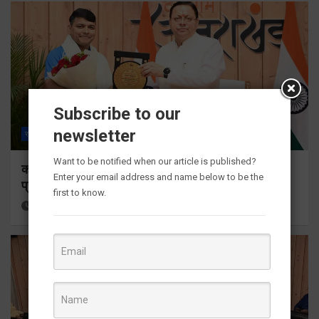
Subscribe to our
newsletter
राज्य
ALL
देहरादून
Want to be notified when our article is published?
कॉमनवेल्थ गेम्स 2026 के उत्तराखंड के पदक विजेताओं और
Enter your email address and name below to be the
प्रशिक्षकों को मुख्यमंत्री धामी ने किया सम्मानित
first to know.
4 hours ago
Viri Gairola