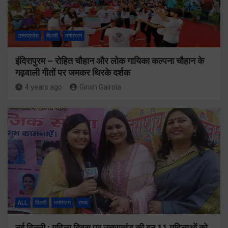
उत्तरप्रदेश
दिल्ली
मनोरंजन
इंदिरापुरम – रोहित चौहान और लोक गायिका कल्पना चौहान के
गढ़वाली गीतों पर जमकर थिरके दर्शक
4 years ago
Girish Gairola
ALL
दिल्ली
मनोरंजन
राज्य
नई दिल्ली : महिला दिवस पर उत्तराखंड की इन 11 महिलाओं को