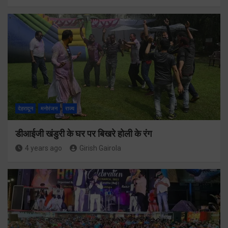
देहरादून
मनोरंजन
राज्य
डीआईजी खंडुरी के घर पर बिखरे होली के रंग
4 years ago
Girish Gairola