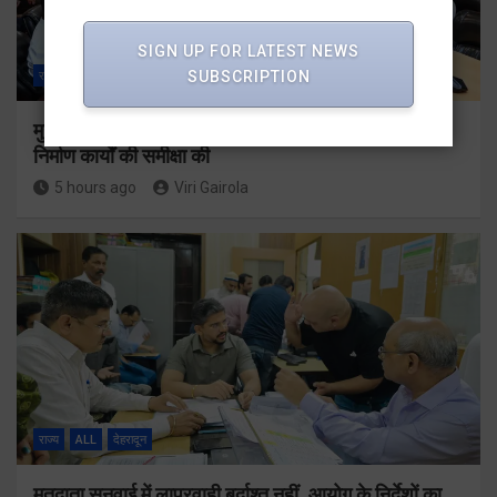
SIGN UP FOR LATEST NEWS
SUBSCRIPTION
राज्य
ALL
देहरादून
मुख्यमंत्री धामी ने उत्तराखंड क्रीड़ा विश्वविद्यालय गौलापार के
निर्माण कार्यों की समीक्षा की
5 hours ago
Viri Gairola
राज्य
ALL
देहरादून
मतदाता सुनवाई में लापरवाही बर्दाश्त नहीं, आयोग के निर्देशों का