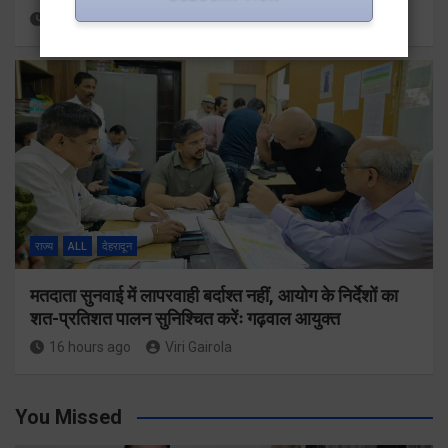
15 hours ago
Viri Gairola
राज्य
ALL
देहरादून
मतदाता सुनवाई में लापरवाही बर्दाश्त नहीं, आयोग के निर्देशों का
शत-प्रतिशत पालन सुनिश्चित करेंः गढ़वाल आयुक्त
16 hours ago
Viri Gairola
You Missed