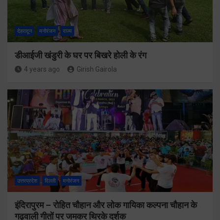
देहरादून
मनोरंजन
राज्य
डीआईजी खंडुरी के घर पर बिखरे होली के रंग
4 years ago
Girish Gairola
उत्तरप्रदेश
दिल्ली
मनोरंजन
इंदिरापुरम – रोहित चौहान और लोक गायिका कल्पना चौहान के
गढ़वाली गीतों पर जमकर थिरके दर्शक