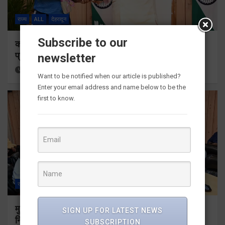
राज्य
ALL
देहरादून
Subscribe to our
कॉमनवेल्थ गेम्स 2026 के उत्तराखंड के पदक विजेताओं और
प्रशिक्षकों को मुख्यमंत्री धामी ने किया सम्मानित
newsletter
15 hours ago
Viri Gairola
Want to be notified when our article is published?
Enter your email address and name below to be the
first to know.
राज्य
ALL
देहरादून
मुख्यमंत्री धामी ने उत्तराखंड क्रीड़ा विश्वविद्यालय गौलापार के
SIGN UP FOR LATEST NEWS
निर्माण कार्यों की समीक्षा की
SUBSCRIPTION