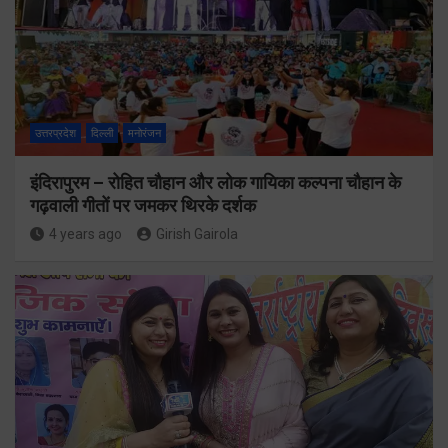
उत्तरप्रदेश
दिल्ली
मनोरंजन
इंदिरापुरम – रोहित चौहान और लोक गायिका कल्पना चौहान के
गढ़वाली गीतों पर जमकर थिरके दर्शक
4 years ago
Girish Gairola