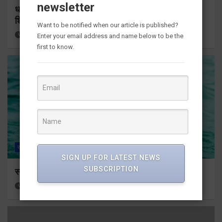
newsletter
धर्मनगरी हुई शिवभक्तों से गुलजार, जहां तक नजर डालों
शिवभक्त ही शिवभक्त
Want to be notified when our article is published?
18 hours ago
Viri Gairola
Enter your email address and name below to be the
first to know.
राज्य
ALL
हरिद्वार
SIGN UP FOR LATEST NEWS
SUBSCRIPTION
स्नान के दौरान कांवडिया तेज बहाव की चपेट में आकर बहा
18 hours ago
Viri Gairola