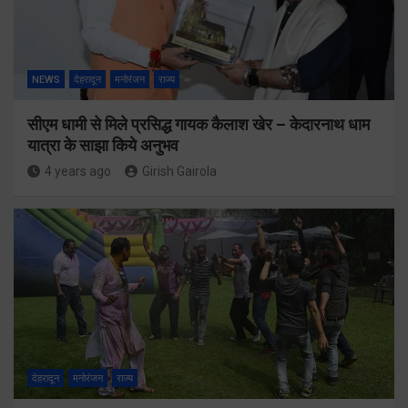
NEWS
देहरादून
मनोरंजन
राज्य
सीएम धामी से मिले प्रसिद्ध गायक कैलाश खेर – केदारनाथ धाम
यात्रा के साझा किये अनुभव
4 years ago
Girish Gairola
देहरादून
मनोरंजन
राज्य